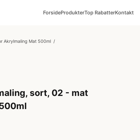
Forside
Produkter
Top Rabatter
Kontakt
or Akrylmaling Mat 500ml
/
aling, sort, 02 - mat
, 500ml