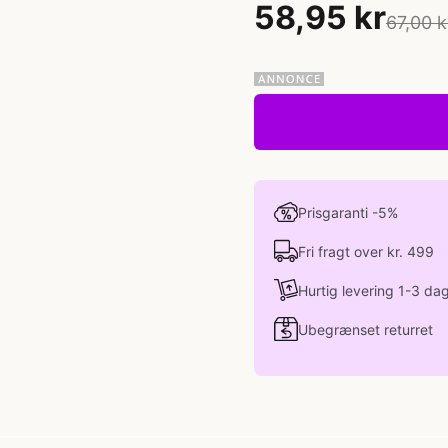
58,95 kr
67,00 k
Prisgaranti -5%
Fri fragt over kr. 499
Hurtig levering 1-3 da
Ubegrænset returret