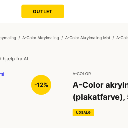
OUTLET
bymaling
/
A-Color Akrylmaling
/
A-Color Akrylmaling Mat
/
A-Col
 hjælp fra AI.
A-COLOR
A-Color akrylm
-12%
(plakatfarve)
UDSALG