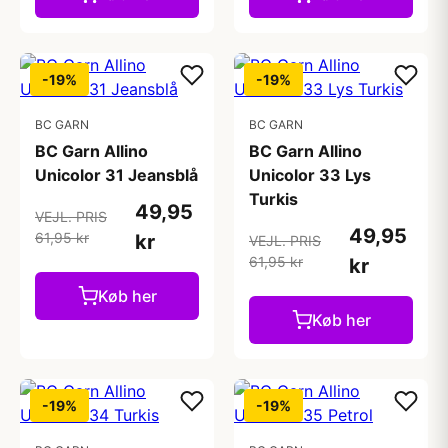
-19%
-19%
BC GARN
BC GARN
BC Garn Allino
BC Garn Allino
Unicolor 31 Jeansblå
Unicolor 33 Lys
Turkis
49,95
VEJL. PRIS
49,95
61,95 kr
kr
VEJL. PRIS
61,95 kr
kr
Køb her
Køb her
-19%
-19%