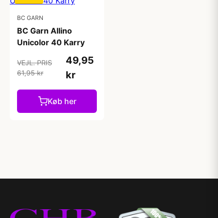
BC GARN
BC Garn Allino
Unicolor 40 Karry
49,95
VEJL. PRIS
61,95 kr
kr
Køb her