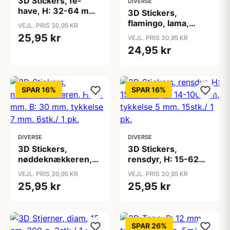
3D Stickers, fe-
DIVERSE
have, H: 32-64 mm,
3D Stickers,
B: 30-55 mm,
flamingo, lama,
VEJL. PRIS 30,95 KR
tykkelse 7 mm,
havfrue, H: 50-60
25,95 kr
VEJL. PRIS 30,95 KR
9stk./ 1 pk.
mm, B: 30-45 mm,
24,95 kr
tykkelse 7 mm,
7stk./ 1 pk.
SPAR 16%
SPAR 16%
DIVERSE
DIVERSE
3D Stickers,
3D Stickers,
nøddeknækkeren,
rensdyr, H: 15-62
H: 75 mm, B: 30
mm, B: 14-100 mm,
VEJL. PRIS 30,95 KR
VEJL. PRIS 30,95 KR
mm, tykkelse 7 mm,
tykkelse 5 mm,
25,95 kr
25,95 kr
6stk./ 1 pk.
15stk./ 1 pk.
SPAR 26%