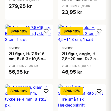
VEJL. PRIS 329,00 KR
5+10 cm, 1 sæt
279,95 kr
VEJL. PRIS 26,95 KR
23,95 kr
SPAR 19%
SPAR 19%
DIVERSE
DIVERSE
2i1 figur, H: 7,5+16
2i1 figur, engle, H:
cm, B: 6,3+19,5 cm,
7,8+20 cm, D: 2 cm,
tykkelse 2 cm, 1 sæt
B: 4,5+14,3 cm, 1
VEJL. PRIS 70,30 KR
VEJL. PRIS 58,00 KR
sæt
56,95 kr
46,95 kr
SPAR 19%
SPAR 17%