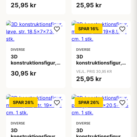
cm, 1 stk.
cm, 1 stk.
25,95 kr
25,95 kr
SPAR 16%
DIVERSE
DIVERSE
3D
3D
konstruktionsfigur,
konstruktionsfigur,
løve, str.
mammut, str.
VEJL. PRIS 30,95 KR
30,95 kr
18,5x7x7,3, 1 stk.
19x8,5x11 cm, 1 stk.
25,95 kr
SPAR 26%
SPAR 26%
DIVERSE
DIVERSE
3D
3D
konstruktionsfigur,
konstruktionsfigur,