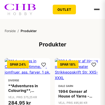
OUTLET
Forside
/
Produkter
Produkter
SPAR 24%
SPAR 18%
DIVERSE
**Adventures in
DALE GARN
Colouring**,
1994 Genser af
Himmelske
House of Yarns -
VEJL. PRIS 375,25 KR
jomfruer, ass.
Sweater
284,95 kr
VEJL. PRIS 495,90 KR
farver, 1 pk.