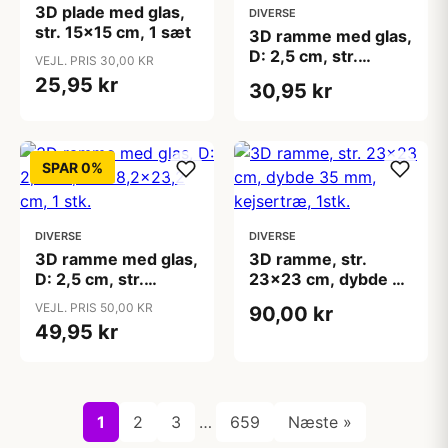
3D plade med glas,
DIVERSE
str. 15x15 cm, 1 sæt
3D ramme med glas,
D: 2,5 cm, str.
VEJL. PRIS 30,00 KR
12,3x12,3 cm, 1 stk.
25,95 kr
30,95 kr
SPAR 0%
DIVERSE
DIVERSE
3D ramme med glas,
3D ramme, str.
D: 2,5 cm, str.
23x23 cm, dybde 35
18,2x23,2 cm, 1 stk.
mm, kejsertræ, 1stk.
VEJL. PRIS 50,00 KR
90,00 kr
49,95 kr
1
2
3
…
659
Næste »