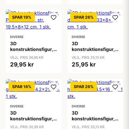
SPAR 19%
SPAR 26%
DIVERSE
DIVERSE
3D
3D
konstruktionsfigur,
konstruktionsfigur,
Pick-up truck, str.
dinosaur, str.
VEJL. PRIS 36,95 KR
VEJL. PRIS 35,15 KR
19,5x8x12 cm, 1 stk.
33x8x23 cm, 1 stk.
29,95 kr
25,95 kr
SPAR 16%
SPAR 26%
DIVERSE
DIVERSE
3D
3D
konstruktionsfigur,
konstruktionsfigur,
giraf, str. 20x4,2x25
hest, str. 18x4,5x16
VEJL. PRIS 30,95 KR
VEJL. PRIS 35,15 KR