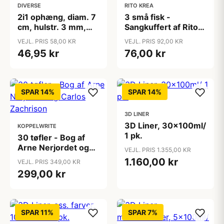
DIVERSE
RITO KREA
2i1 ophæng, diam. 7
3 små fisk -
cm, hulstr. 3 mm,
Sangkuffert af Rito
tykkelse 4 mm, 8
Krea - Tre små fisk
VEJL. PRIS 58,00 KR
VEJL. PRIS 92,00 KR
stk./ 1 pk.
Hækleopskrift
46,95 kr
76,00 kr
SPAR 14%
SPAR 14%
3D LINER
3D Liner, 30x100ml/
KOPPELWRITE
1 pk.
30 tøfler - Bog af
Arne Nerjordet og
VEJL. PRIS 1.355,00 KR
Carlos Zachrison
1.160,00 kr
VEJL. PRIS 349,00 KR
299,00 kr
SPAR 11%
SPAR 7%