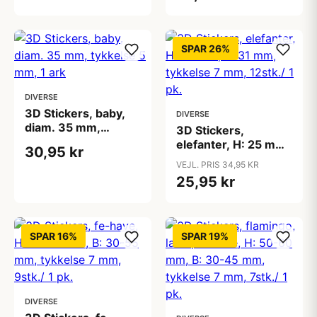
SPAR 26%
DIVERSE
3D Stickers, baby,
DIVERSE
diam. 35 mm,
3D Stickers,
tykkelse 5 mm, 1 ark
elefanter, H: 25 mm,
30,95 kr
B: 31 mm, tykkelse 7
VEJL. PRIS 34,95 KR
mm, 12stk./ 1 pk.
25,95 kr
SPAR 16%
SPAR 19%
DIVERSE