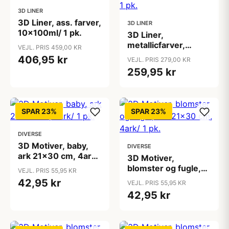
3D LINER
3D Liner, ass. farver,
3D LINER
10x100ml/ 1 pk.
3D Liner,
metallicfarver,
VEJL. PRIS 459,00 KR
5x100ml/ 1 pk.
406,95 kr
VEJL. PRIS 279,00 KR
259,95 kr
SPAR 23%
SPAR 23%
DIVERSE
3D Motiver, baby,
DIVERSE
ark 21x30 cm, 4ark/
3D Motiver,
1 pk.
blomster og fugle,
VEJL. PRIS 55,95 KR
ark 21x30 cm, 4ark/
42,95 kr
VEJL. PRIS 55,95 KR
1 pk.
42,95 kr