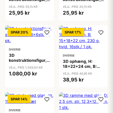
motorcykel, str.
påfugl, str.
VEJL. PRIS 35,15 KR
VEJL. PRIS 35,15 KR
19x9x9 cm, 1 stk.
10x20,5x17,5 cm, 1
25,95 kr
25,95 kr
stk.
SPAR 20%
SPAR 17%
DIVERSE
3D
DIVERSE
konstruktionsfigur,
3D ophæng, H:
str. 9-25 cm,
18+22+24 cm, B:
VEJL. PRIS 1.349,00 KR
8x6stk./ 1 pk.
15+18+22 cm, 230
1.080,00 kr
VEJL. PRIS 46,95 KR
g, hvid, 16stk./ 1 pk.
38,95 kr
SPAR 14%
DIVERSE