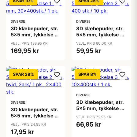
SPAR 10%
SPAR 25%
DIVERSE
DIVERSE
3D klæbepuder, str.
3D klæbepuder, str.
5x5 mm, tykkelse 1-
5x5 mm, tykkelse 2
2-3 mm,
mm, 400 stk./ 10 pk.
VEJL. PRIS 188,95 KR
VEJL. PRIS 80,00 KR
30x400stk./ 1 pk.
169,95 kr
59,95 kr
SPAR 28%
SPAR 8%
DIVERSE
3D klæbepuder, str.
DIVERSE
5x5 mm, tykkelse 3
3D klæbepuder, str.
mm, 10x400stk./ 1
5x5 mm, tykkelse 2
VEJL. PRIS 72,95 KR
pk.
mm, hvid, 2ark/ 1
66,95 kr
VEJL. PRIS 24,95 KR
pk., 2x400 stk.
17,95 kr