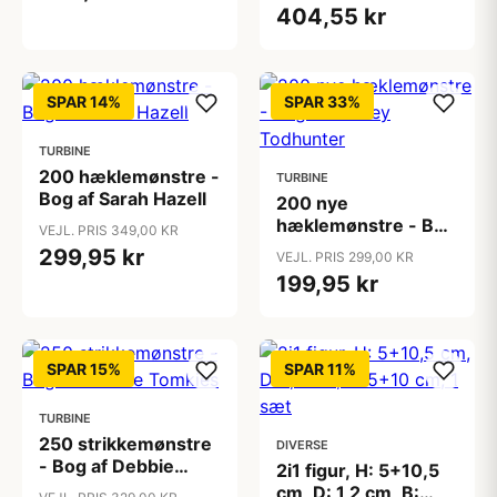
Strikkeopskrift Str.
404,55 kr
XXS-XXXL
SPAR 14%
SPAR 33%
TURBINE
200 hæklemønstre -
TURBINE
Bog af Sarah Hazell
200 nye
hæklemønstre - Bog
VEJL. PRIS 349,00 KR
af Tracey Todhunter
299,95 kr
VEJL. PRIS 299,00 KR
199,95 kr
SPAR 15%
SPAR 11%
TURBINE
250 strikkemønstre
DIVERSE
- Bog af Debbie
2i1 figur, H: 5+10,5
Tomkies
cm, D: 1,2 cm, B: