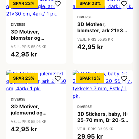
SPAR 23%
SPAR 23%
DIVERSE
3D Motiver,
DIVERSE
blomster, ark 21x30
3D Motiver,
cm, 4ark/ 1 pk.
blomster og
VEJL. PRIS 55,95 KR
sommerfugle, ark
42,95 kr
VEJL. PRIS 55,95 KR
21x30 cm, 4ark/ 1
42,95 kr
pk.
SPAR 23%
SPAR 12%
DIVERSE
3D Motiver,
DIVERSE
julemænd og
3D Stickers, baby, H:
julestjerner, ark
25-70 mm, B: 20-55
VEJL. PRIS 55,95 KR
21x30 cm, 4ark/ 1
mm, tykkelse 7 mm,
42,95 kr
VEJL. PRIS 33,95 KR
pk.
8stk./ 1 pk.
29,95 kr