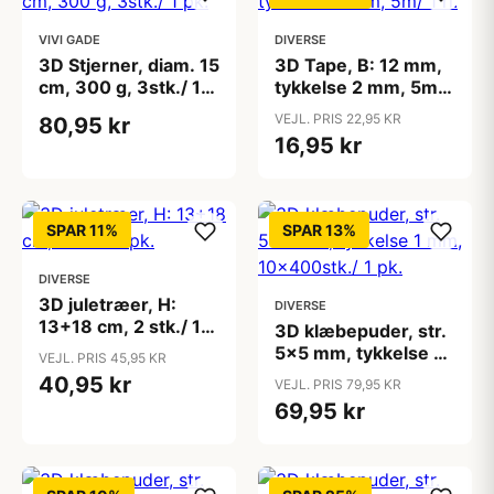
VIVI GADE
DIVERSE
3D Stjerner, diam. 15
3D Tape, B: 12 mm,
cm, 300 g, 3stk./ 1
tykkelse 2 mm, 5m/
pk.
1 rl.
VEJL. PRIS 22,95 KR
80,95 kr
16,95 kr
SPAR 11%
SPAR 13%
DIVERSE
3D juletræer, H:
DIVERSE
13+18 cm, 2 stk./ 1
3D klæbepuder, str.
pk.
5x5 mm, tykkelse 1
VEJL. PRIS 45,95 KR
mm, 10x400stk./ 1
40,95 kr
VEJL. PRIS 79,95 KR
pk.
69,95 kr