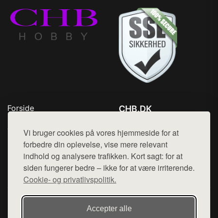
Forside
CHB.DK
Produkter
Tlf. 78768672
Top Rabatter
Vi bruger cookies på vores hjemmeside for at
Mail:
hej@want.dk
Kontakt
forbedre din oplevelse, vise mere relevant
indhold og analysere trafikken. Kort sagt: for at
Cookie- og privatlivspolitik
siden fungerer bedre – ikke for at være irriterende.
Cookie- og privatlivspolitik.
Denne side er en del af want.dk, der udgiver en række
Accepter alle