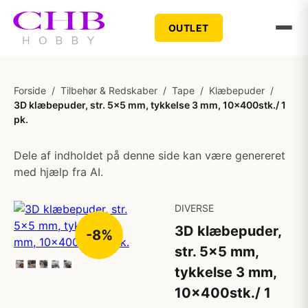
OUTLET
Forside
/
Tilbehør & Redskaber
/
Tape
/
Klæbepuder
/
3D klæbepuder, str. 5x5 mm, tykkelse 3 mm, 10x400stk./ 1
pk.
Dele af indholdet på denne side kan være genereret
med hjælp fra AI.
DIVERSE
3D klæbepuder,
-8%
str. 5x5 mm,
tykkelse 3 mm,
10x400stk./ 1