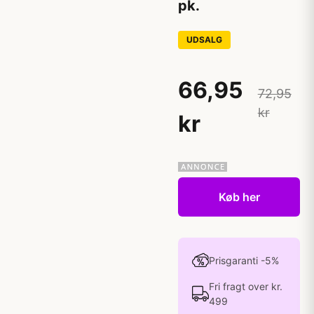
pk.
UDSALG
66,95
72,95
kr
kr
Køb her
Prisgaranti -5%
Fri fragt over kr.
499