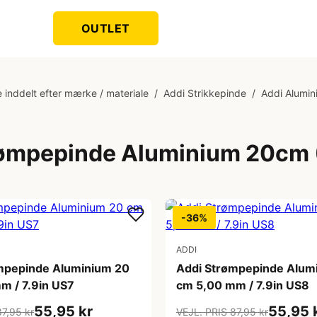
OUTLET
 inddelt efter mærke / materiale
/
Addi Strikkepinde
/
Addi Alumi
rømpepinde Aluminium 20cm
-36%
ADDI
mpepinde Aluminium 20
Addi Strømpepinde Alum
m / 7.9in US7
cm 5,00 mm / 7.9in US8
55,95 kr
55,95 
87,95 kr
VEJL. PRIS 87,95 kr