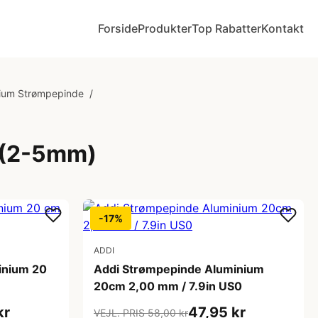
Forside
Produkter
Top Rabatter
Kontakt
nium Strømpepinde
/
 (2-5mm)
-17%
ADDI
inium 20
Addi Strømpepinde Aluminium
20cm 2,00 mm / 7.9in US0
kr
47,95 kr
VEJL. PRIS 58,00 kr