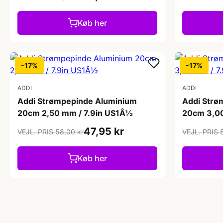
Køb her
-17%
-17%
ADDI
ADDI
Addi Strømpepinde Aluminium
Addi Strø
20cm 2,50 mm / 7.9in US1Â½
20cm 3,00
47,95 kr
VEJL. PRIS 58,00 kr
VEJL. PRIS 
Køb her