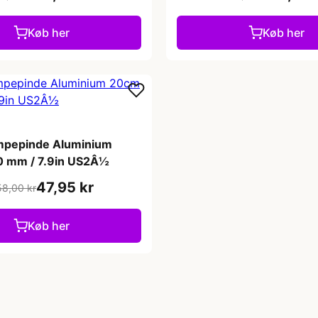
Køb her
Køb her
mpepinde Aluminium
 mm / 7.9in US2Â½
47,95 kr
58,00 kr
Køb her