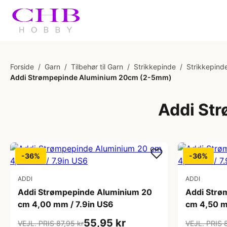
Forside
/
Garn
/
Tilbehør til Garn
/
Strikkepinde
/
Strikkepinde
Addi Strømpepinde Aluminium 20cm (2-5mm)
Addi St
-36%
-36%
ADDI
ADDI
Addi Strømpepinde Aluminium 20
Addi Strø
cm 4,00 mm / 7.9in US6
cm 4,50 m
55,95 kr
VEJL. PRIS 87,95 kr
VEJL. PRIS 