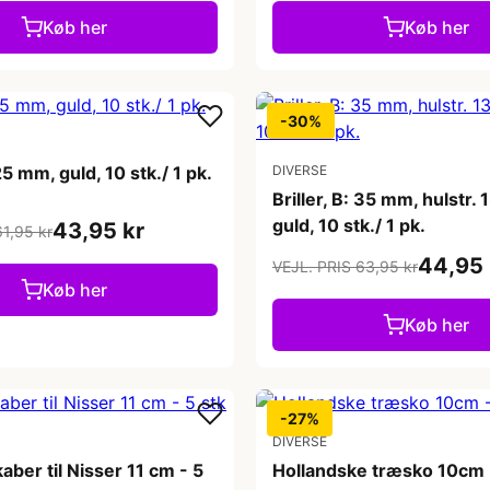
Køb her
Køb her
-30%
 25 mm, guld, 10 stk./ 1 pk.
DIVERSE
Briller, B: 35 mm, hulstr.
guld, 10 stk./ 1 pk.
43,95 kr
61,95 kr
44,95 
VEJL. PRIS 63,95 kr
Køb her
Køb her
-27%
DIVERSE
ber til Nisser 11 cm - 5
Hollandske træsko 10cm -