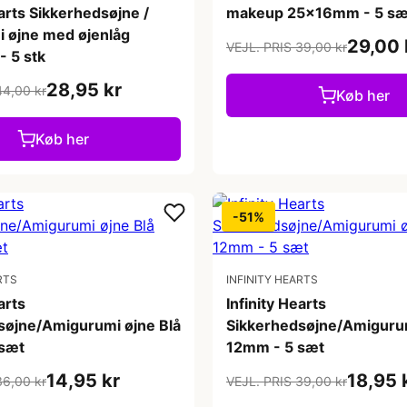
earts Sikkerhedsøjne /
makeup 25x16mm - 5 sæ
 øjne med øjenlåg
29,00 
VEJL. PRIS 39,00 kr
 5 stk
28,95 kr
44,00 kr
Køb her
Køb her
-51%
RTS
INFINITY HEARTS
arts
Infinity Hearts
søjne/Amigurumi øjne Blå
Sikkerhedsøjne/Amigurum
sæt
12mm - 5 sæt
14,95 kr
18,95 
36,00 kr
VEJL. PRIS 39,00 kr