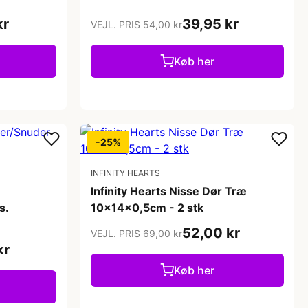
kr
39,95 kr
VEJL. PRIS 54,00 kr
Køb her
-25%
INFINITY HEARTS
Infinity Hearts Nisse Dør Træ
s.
10x14x0,5cm - 2 stk
52,00 kr
VEJL. PRIS 69,00 kr
kr
Køb her