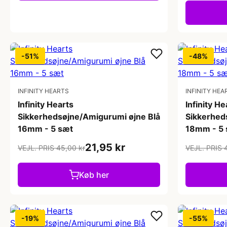
-51%
-48%
INFINITY HEARTS
INFINITY HEA
Infinity Hearts
Infinity He
Sikkerhedsøjne/Amigurumi øjne Blå
Sikkerhed
16mm - 5 sæt
18mm - 5 
21,95 kr
VEJL. PRIS 45,00 kr
VEJL. PRIS 
Køb her
-19%
-55%