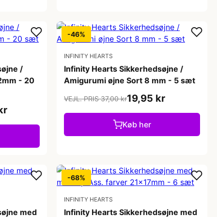
-46%
INFINITY HEARTS
søjne /
Infinity Hearts Sikkerhedsøjne /
12mm - 20
Amigurumi øjne Sort 8 mm - 5 sæt
19,95 kr
VEJL. PRIS 37,00 kr
kr
Køb her
-68%
INFINITY HEARTS
dsøjne med
Infinity Hearts Sikkerhedsøjne med