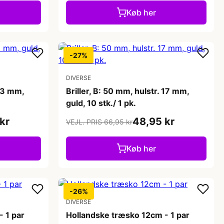
Køb her
-27%
DIVERSE
 13 mm,
Briller, B: 50 mm, hulstr. 17 mm,
guld, 10 stk./ 1 pk.
kr
48,95 kr
VEJL. PRIS 66,95 kr
Køb her
-26%
DIVERSE
 1 par
Hollandske træsko 12cm - 1 par