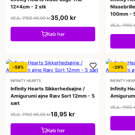
12x4cm - 2 stk
Nissebrill
100mm - 5
35,00 kr
VEJL. PRIS 49,00 kr
VEJL. PRIS 
Køb her
-58%
-29%
INFINITY HEARTS
INFINITY HEA
Infinity Hearts Sikkerhedsøjne /
Infinity H
Amigurumi øjne Ræv Sort 12mm - 5
Amigurumi
sæt
VEJL. PRIS 
18,95 kr
VEJL. PRIS 45,00 kr
Køb her