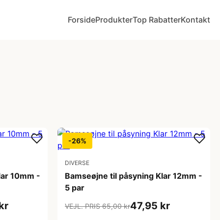
Forside
Produkter
Top Rabatter
Kontakt
-26%
DIVERSE
lar 10mm -
Bamseøjne til påsyning Klar 12mm -
5 par
kr
47,95 kr
VEJL. PRIS 65,00 kr