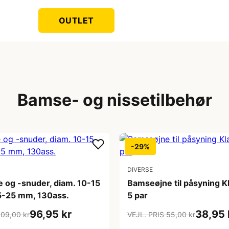
OUTLET
Bamse- og nissetilbehør
-29%
DIVERSE
 og -snuder, diam. 10-15
Bamseøjne til påsyning K
15-25 mm, 130ass.
5 par
96,95 kr
38,95 
109,00 kr
VEJL. PRIS 55,00 kr