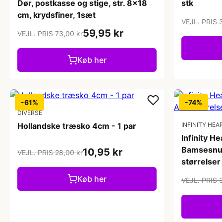
Dør, postkasse og stige, str. 8x18
stk
cm, krydsfiner, 1sæt
VEJL. PRIS 
59,95 kr
VEJL. PRIS 73,00 kr
Køb her
-61%
-74%
DIVERSE
Hollandske træsko 4cm - 1 par
INFINITY HEA
Infinity He
Bamsesnu
10,95 kr
VEJL. PRIS 28,00 kr
størrelser 
Køb her
VEJL. PRIS 