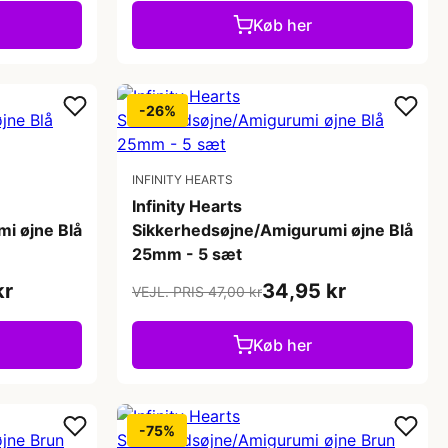
Køb her
-26%
INFINITY HEARTS
Infinity Hearts
i øjne Blå
Sikkerhedsøjne/Amigurumi øjne Blå
25mm - 5 sæt
kr
34,95 kr
VEJL. PRIS 47,00 kr
Køb her
-75%