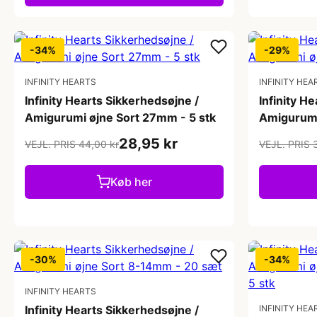
-34%
-29%
INFINITY HEARTS
INFINITY HEA
Infinity Hearts Sikkerhedsøjne /
Infinity H
Amigurumi øjne Sort 27mm - 5 stk
Amigurumi
28,95 kr
VEJL. PRIS 44,00 kr
VEJL. PRIS 
Køb her
-30%
-34%
INFINITY HEARTS
Infinity Hearts Sikkerhedsøjne /
INFINITY HEA