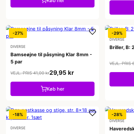
Køb her
-27%
-29%
DIVERSE
DIVERSE
Briller, B:
Bamseøjne til påsyning Klar 8mm -
5 par
VEJL. PRIS 
29,95 kr
VEJL. PRIS 41,00 kr
Køb her
-18%
-28%
DIVERSE
DIVERSE
Haveredska