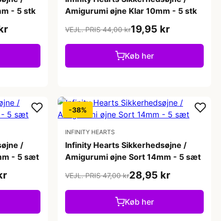
m - 5 stk
Amigurumi øjne Klar 10mm - 5 stk
kr
19,95 kr
VEJL. PRIS 44,00 kr
Køb her
-38%
INFINITY HEARTS
søjne /
Infinity Hearts Sikkerhedsøjne /
mm - 5 sæt
Amigurumi øjne Sort 14mm - 5 sæt
kr
28,95 kr
VEJL. PRIS 47,00 kr
Køb her