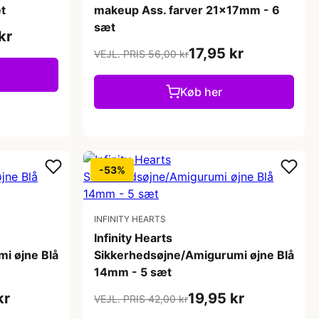
t
makeup Ass. farver 21x17mm - 6
sæt
kr
17,95 kr
VEJL. PRIS 56,00 kr
Køb her
-53%
INFINITY HEARTS
Infinity Hearts
i øjne Blå
Sikkerhedsøjne/Amigurumi øjne Blå
14mm - 5 sæt
kr
19,95 kr
VEJL. PRIS 42,00 kr