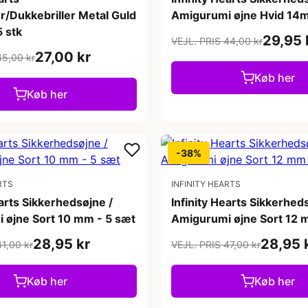
er/Dukkebriller Metal Guld
Amigurumi øjne Hvid 14m
 stk
29,95 
VEJL. PRIS 44,00 kr
27,00 kr
45,00 kr
Køb her
Køb her
-38%
RTS
INFINITY HEARTS
earts Sikkerhedsøjne /
Infinity Hearts Sikkerhed
 øjne Sort 10 mm - 5 sæt
Amigurumi øjne Sort 12 
28,95 kr
28,95 
41,00 kr
VEJL. PRIS 47,00 kr
Køb her
Køb her