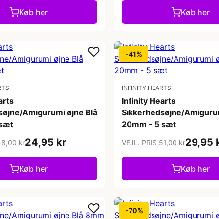
Køb her
Køb her
-41%
RTS
INFINITY HEARTS
arts
Infinity Hearts
søjne/Amigurumi øjne Blå
Sikkerhedsøjne/Amigurum
sæt
20mm - 5 sæt
24,95 kr
29,95 
48,00 kr
VEJL. PRIS 51,00 kr
Køb her
Køb her
-70%