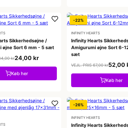
-22%
RTS
INFINITY HEARTS
earts Sikkerhedsøjne /
Infinity Hearts Sikkerhed
 øjne Sort 6 mm - 5 sæt
Amigurumi øjne Sort 6-
sæt
24,00 kr
34,00 kr
52,00 
VEJL. PRIS 67,00 kr
Køb her
Køb her
-26%
INFINITY HEARTS
RTS
Infinity Hearts Sikkerhe