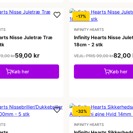
-17%
RTS
INFINITY HEARTS
earts Nisse Juletræ Træ
Infinity Hearts Nisse Jul
tk
18cm - 2 stk
59,00 kr
82,00 
79,00 kr
VEJL. PRIS 99,00 kr
Køb her
Køb her
-32%
RTS
INFINITY HEARTS
arts
Infinity Hearts Sikkerhed