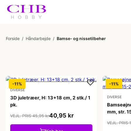
Forside
/
Håndarbejde
/
Bamse- og nissetilbehør
-11%
-11%
DIVERSE
3D juletræer, H: 13+18 cm, 2 stk./ 1
DIVERSE
pk.
Bamseøjne
mm, str. 
40,95 kr
VEJL. PRIS 45,95 kr
VEJL. PRIS 