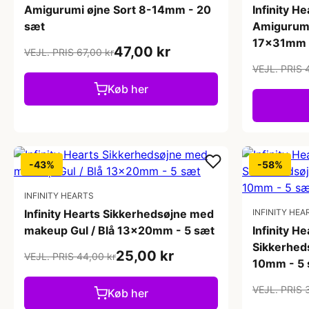
Amigurumi øjne Sort 8-14mm - 20
Infinity H
sæt
Amigurumi
17x31mm -
47,00 kr
VEJL. PRIS 67,00 kr
VEJL. PRIS 
Køb her
-43%
-58%
INFINITY HEARTS
Infinity Hearts Sikkerhedsøjne med
INFINITY HEA
makeup Gul / Blå 13x20mm - 5 sæt
Infinity He
Sikkerhed
25,00 kr
VEJL. PRIS 44,00 kr
10mm - 5 
VEJL. PRIS 
Køb her