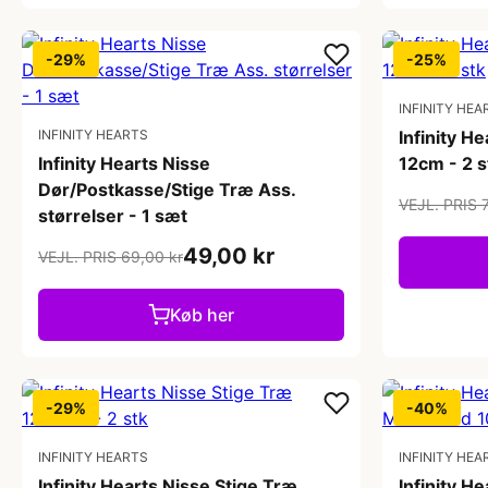
-29%
-25%
INFINITY HEA
INFINITY HEARTS
Infinity H
Infinity Hearts Nisse
12cm - 2 s
Dør/Postkasse/Stige Træ Ass.
VEJL. PRIS 
størrelser - 1 sæt
49,00 kr
VEJL. PRIS 69,00 kr
Køb her
-29%
-40%
INFINITY HEARTS
INFINITY HEA
Infinity Hearts Nisse Stige Træ
Infinity He