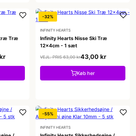
-32%
INFINITY HEARTS
etræ Træ
Infinity Hearts Nisse Ski Træ
12x4cm - 1 sæt
kr
43,00 kr
VEJL. PRIS 63,00 kr
Køb her
-55%
INFINITY HEARTS
søjne /
Infinity Hearts Sikkerhedsøjne /