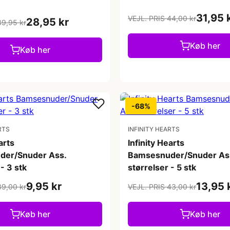
31,95 
VEJL. PRIS 44,00 kr
28,95 kr
39,95 kr
Køb her
Køb her
-68%
RTS
INFINITY HEARTS
arts
Infinity Hearts
der/Snuder Ass.
Bamsesnuder/Snuder As
- 3 stk
størrelser - 5 stk
9,95 kr
13,95 
39,00 kr
VEJL. PRIS 43,00 kr
Køb her
Køb her