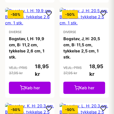
-50%
-50%
DIVERSE
DIVERSE
Bogstav, I, H: 19,9
Bogstav, J, H: 20,5
cm, B: 11,2 cm,
cm, B: 11,5 cm,
tykkelse 2,6 cm, 1
tykkelse 2,5 cm, 1
stk.
stk.
18,95
18,95
VEJL. PRIS
VEJL. PRIS
37,95 kr
37,95 kr
kr
kr
Køb her
Køb her
-50%
-50%