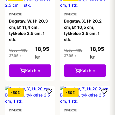
DIVERSE
DIVERSE
Bogstav, W, H: 20,3
Bogstav, X, H: 20,2
cm, B: 11,4 cm,
cm, B: 10,5 cm,
tykkelse 2,5 cm, 1
tykkelse 2,5 cm, 1
stk.
stk.
18,95
18,95
VEJL. PRIS
VEJL. PRIS
37,95 kr
37,95 kr
kr
kr
Køb her
Køb her
-50%
-50%
DIVERSE
DIVERSE