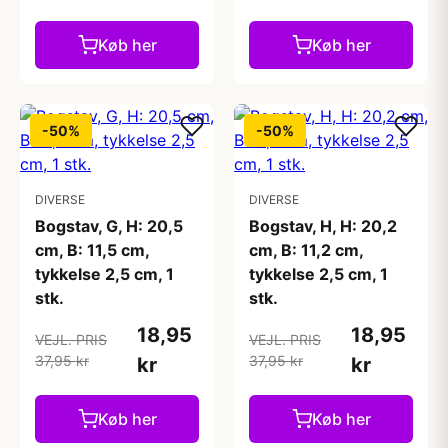
Køb her
Køb her
-50%
-50%
DIVERSE
DIVERSE
Bogstav, G, H: 20,5
Bogstav, H, H: 20,2
cm, B: 11,5 cm,
cm, B: 11,2 cm,
tykkelse 2,5 cm, 1
tykkelse 2,5 cm, 1
stk.
stk.
18,95
18,95
VEJL. PRIS
VEJL. PRIS
37,95 kr
37,95 kr
kr
kr
Køb her
Køb her