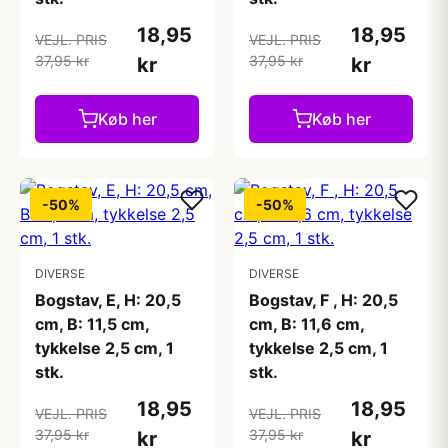
18,95
18,95
VEJL. PRIS
VEJL. PRIS
37,95 kr
37,95 kr
kr
kr
Køb her
Køb her
-50%
-50%
DIVERSE
DIVERSE
Bogstav, E, H: 20,5
Bogstav, F , H: 20,5
cm, B: 11,5 cm,
cm, B: 11,6 cm,
tykkelse 2,5 cm, 1
tykkelse 2,5 cm, 1
stk.
stk.
18,95
18,95
VEJL. PRIS
VEJL. PRIS
37,95 kr
37,95 kr
kr
kr