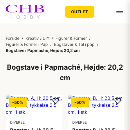
OUTLET
Forside
/
Kreativ / DIY
/
Figurer & Former
/
Figurer & Former i Pap
/
Bogstaver & Tal i pap
/
Bogstave i Papmaché, Højde: 20,2 cm
Bogstave i Papmaché, Højde: 20,2
cm
-50%
-50%
DIVERSE
DIVERSE