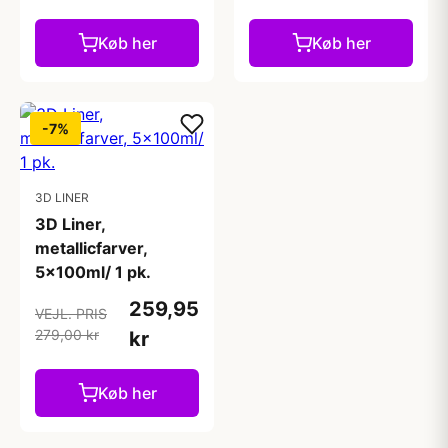
Køb her
Køb her
-7%
3D LINER
3D Liner,
metallicfarver,
5x100ml/ 1 pk.
259,95
VEJL. PRIS
279,00 kr
kr
Køb her