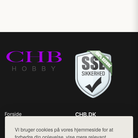
Forside
CHB.DK
Produkter
Tlf. 78768672
Top Rabatter
Vi bruger cookies på vores hjemmeside for at
Mail:
hej@want.dk
Kontakt
forbedre din oplevelse, vise mere relevant