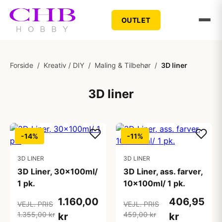
OUTLET
Forside
/
Kreativ / DIY
/
Maling & Tilbehør
/
3D liner
3D liner
-14%
-11%
3D LINER
3D LINER
3D Liner, 30x100ml/
3D Liner, ass. farver,
1 pk.
10x100ml/ 1 pk.
1.160,00
406,95
VEJL. PRIS
VEJL. PRIS
1.355,00 kr
459,00 kr
kr
kr