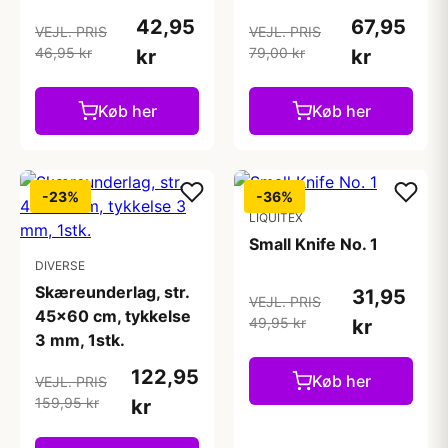
42,95
67,95
VEJL. PRIS
VEJL. PRIS
46,95 kr
79,00 kr
kr
kr
Køb her
Køb her
-23%
-36%
LIQUITEX
Small Knife No. 1
DIVERSE
Skæreunderlag, str.
31,95
VEJL. PRIS
45x60 cm, tykkelse
49,95 kr
kr
3 mm, 1stk.
122,95
Køb her
VEJL. PRIS
159,95 kr
kr