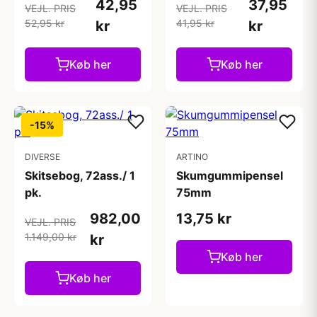
42,95
37,95
VEJL. PRIS
VEJL. PRIS
52,95 kr
41,95 kr
kr
kr
Køb her
Køb her
-15%
DIVERSE
ARTINO
Skitsebog, 72ass./ 1
Skumgummipensel
pk.
75mm
982,00
13,75 kr
VEJL. PRIS
1.149,00 kr
kr
Køb her
Køb her