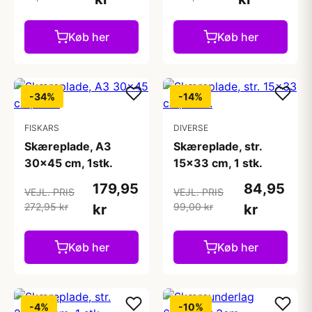
Køb her
Køb her
-34%
-14%
FISKARS
DIVERSE
Skæreplade, A3
Skæreplade, str.
30x45 cm, 1stk.
15x33 cm, 1 stk.
179,95
84,95
VEJL. PRIS
VEJL. PRIS
272,95 kr
99,00 kr
kr
kr
Køb her
Køb her
-4%
-10%