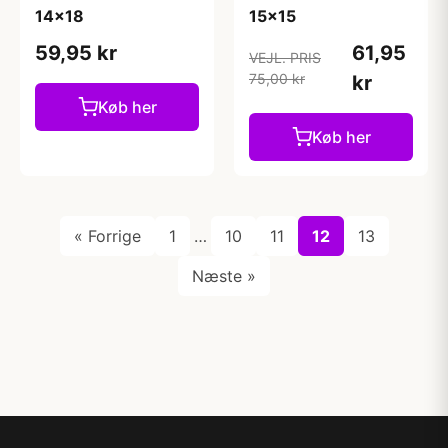
14x18
15x15
59,95 kr
61,95
VEJL. PRIS
75,00 kr
kr
Køb her
Køb her
« Forrige
1
…
10
11
12
13
Næste »