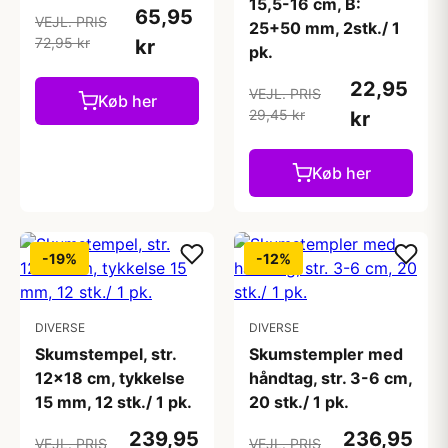
15,5-16 cm, B:
65,95
VEJL. PRIS
25+50 mm, 2stk./ 1
72,95 kr
kr
pk.
22,95
VEJL. PRIS
Køb her
29,45 kr
kr
Køb her
-19%
-12%
DIVERSE
DIVERSE
Skumstempel, str.
Skumstempler med
12x18 cm, tykkelse
håndtag, str. 3-6 cm,
15 mm, 12 stk./ 1 pk.
20 stk./ 1 pk.
239,95
236,95
VEJL. PRIS
VEJL. PRIS