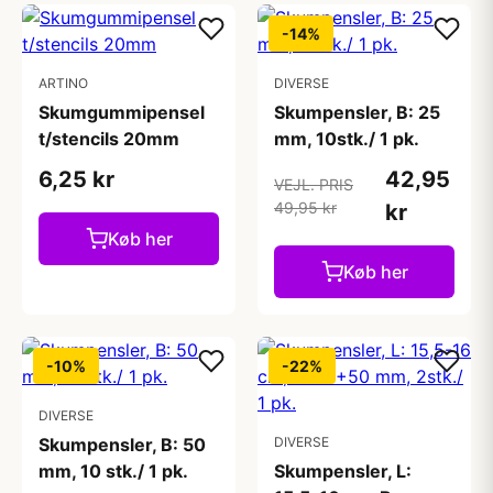
-14%
ARTINO
DIVERSE
Skumgummipensel
Skumpensler, B: 25
t/stencils 20mm
mm, 10stk./ 1 pk.
6,25 kr
42,95
VEJL. PRIS
49,95 kr
kr
Køb her
Køb her
-10%
-22%
DIVERSE
Skumpensler, B: 50
DIVERSE
mm, 10 stk./ 1 pk.
Skumpensler, L: