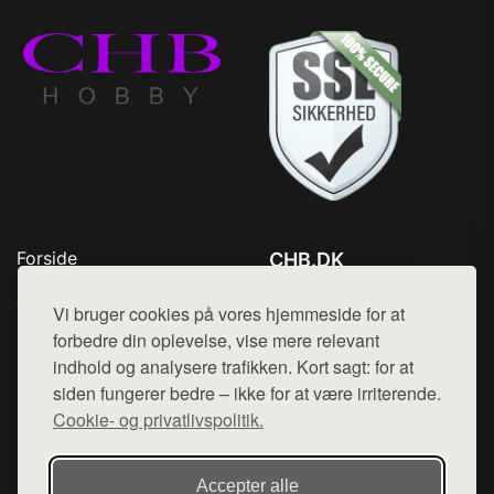
Forside
CHB.DK
Produkter
Tlf. 78768672
Top Rabatter
Vi bruger cookies på vores hjemmeside for at
Mail:
hej@want.dk
Kontakt
forbedre din oplevelse, vise mere relevant
indhold og analysere trafikken. Kort sagt: for at
Cookie- og privatlivspolitik
siden fungerer bedre – ikke for at være irriterende.
Cookie- og privatlivspolitik.
Denne side er en del af want.dk, der udgiver en række
Accepter alle