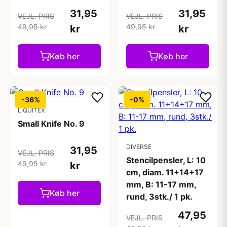
31,95
31,95
VEJL. PRIS
VEJL. PRIS
49,95 kr
49,95 kr
kr
kr
Køb her
Køb her
-36%
-0%
LIQUITEX
Small Knife No. 9
DIVERSE
31,95
VEJL. PRIS
Stencilpensler, L: 10
49,95 kr
kr
cm, diam. 11+14+17
mm, B: 11-17 mm,
Køb her
rund, 3stk./ 1 pk.
47,95
VEJL. PRIS