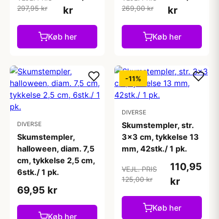
297,95 kr
269,00 kr
kr
kr
Køb her
Køb her
-11%
DIVERSE
DIVERSE
Skumstempler, str.
Skumstempler,
3x3 cm, tykkelse 13
halloween, diam. 7,5
mm, 42stk./ 1 pk.
cm, tykkelse 2,5 cm,
110,95
VEJL. PRIS
6stk./ 1 pk.
125,00 kr
kr
69,95 kr
Køb her
Køb her