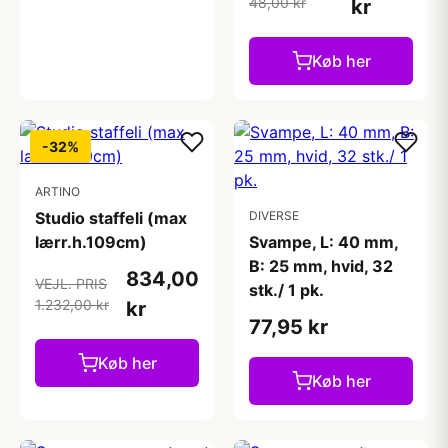
48,00 kr
kr
Køb her
-32%
ARTINO
Studio staffeli (max
DIVERSE
lærr.h.109cm)
Svampe, L: 40 mm,
B: 25 mm, hvid, 32
834,00
VEJL. PRIS
stk./ 1 pk.
1.232,00 kr
kr
77,95 kr
Køb her
Køb her