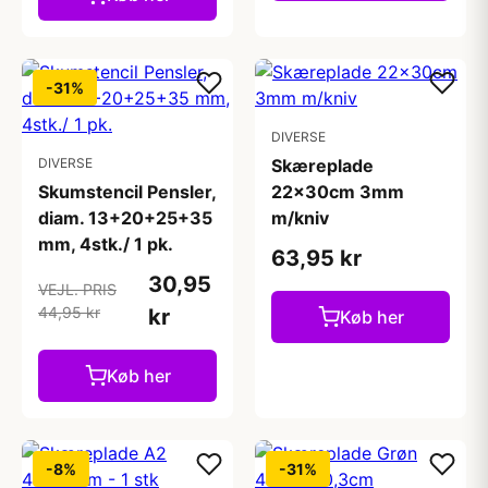
-31%
DIVERSE
DIVERSE
Skæreplade
Skumstencil Pensler,
22x30cm 3mm
diam. 13+20+25+35
m/kniv
mm, 4stk./ 1 pk.
63,95 kr
30,95
VEJL. PRIS
44,95 kr
kr
Køb her
Køb her
-8%
-31%