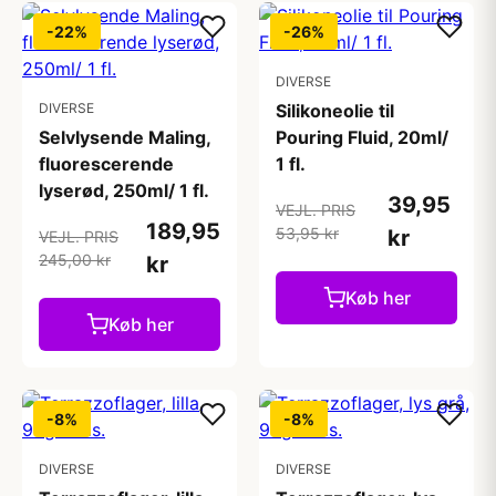
-22%
-26%
DIVERSE
DIVERSE
Silikoneolie til
Selvlysende Maling,
Pouring Fluid, 20ml/
fluorescerende
1 fl.
lyserød, 250ml/ 1 fl.
39,95
VEJL. PRIS
189,95
53,95 kr
kr
VEJL. PRIS
245,00 kr
kr
Køb her
Køb her
-8%
-8%
DIVERSE
DIVERSE