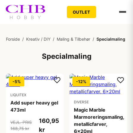
OUTLET
Forside
/
Kreativ / DIY
/
Maling & Tilbehør
/
Specialmaling
Specialmaling
-5%
-12%
LIQUITEX
Add super heavy gel
DIVERSE
473ml
Magic Marble
Marmoreringsmaling,
160,95
VEJL. PRIS
metallicfarver,
168,75 kr
kr
6x20ml