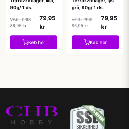
Terrazzoflager, lilla,
Terrazzoflager, lys
90g/ 1 ds.
grå, 90g/ 1 ds.
79,95
79,95
VEJL. PRIS
VEJL. PRIS
86,95 kr
86,95 kr
kr
kr
Køb her
Køb her