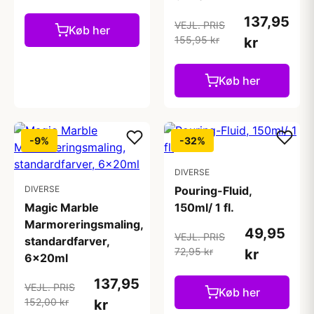
137,95
VEJL. PRIS
Køb her
155,95 kr
kr
Køb her
-9%
-32%
DIVERSE
DIVERSE
Pouring-Fluid,
Magic Marble
150ml/ 1 fl.
Marmoreringsmaling,
49,95
VEJL. PRIS
standardfarver,
72,95 kr
kr
6x20ml
137,95
VEJL. PRIS
Køb her
152,00 kr
kr