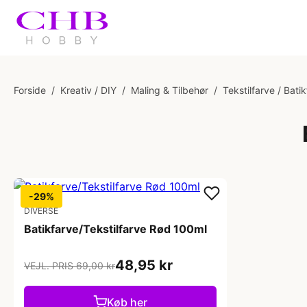
Forside
/
Kreativ / DIY
/
Maling & Tilbehør
/
Tekstilfarve / Bati
-29%
DIVERSE
Batikfarve/Tekstilfarve Rød 100ml
48,95 kr
VEJL. PRIS 69,00 kr
Køb her