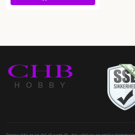
Denne side er en del af want.dk, der udgiver en række hjemmeside