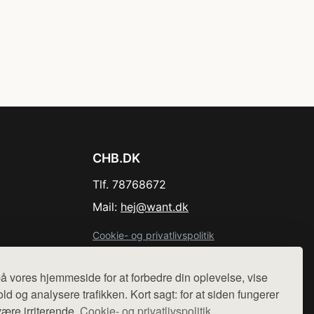
CHB.DK
Tlf. 78768672
Mail:
hej@want.dk
Cookie- og privatlivspolitik
å vores hjemmeside for at forbedre din oplevelse, vise
ld og analysere trafikken. Kort sagt: for at siden fungerer
være irriterende.
Cookie- og privatlivspolitik.
r sælges ikke varer fra denne side - vi henviser til de shops,