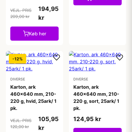
194,95
VEJL. PRIS
209,00 kr
kr
Køb her
-12%
DIVERSE
DIVERSE
Karton, ark
Karton, ark
460x640 mm, 210-
460x640 mm, 210-
220 g, hvid, 25ark/ 1
220 g, sort, 25ark/ 1
pk.
pk.
105,95
124,95 kr
VEJL. PRIS
120,00 kr
kr