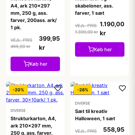
A4, ark 210x297
skabeloner, ass.
mm, 250 g, ass.
farver, 1 sæt
farver, 200ass. ark/
1.190,00
VEJL. PRIS
1 pk.
1.399,00 kr
kr
399,95
VEJL. PRIS
465,00 kr
kr
Køb her
Køb her
-20%
-28%
DIVERSE
DIVERSE
Sæt til kreativ
Strukturkarton, A4,
Halloween, 1 sæt
ark 210x297 mm,
558,95
VEJL. PRIS
250 g, ass. farver,