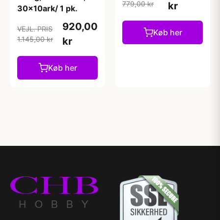
779,00 kr
kr
30x10ark/ 1 pk.
920,00
VEJL. PRIS
Køb her
1.145,00 kr
kr
Køb her