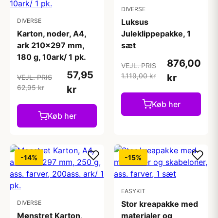
DIVERSE
DIVERSE
Luksus
Karton, noder, A4,
Juleklippepakke, 1
ark 210x297 mm,
sæt
180 g, 10ark/ 1 pk.
876,00
VEJL. PRIS
57,95
1.119,00 kr
kr
VEJL. PRIS
62,95 kr
kr
Køb her
Køb her
-14%
-15%
EASYKIT
DIVERSE
Stor kreapakke med
Mønstret Karton,
materialer og