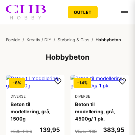
OUTLET
Forside
/
Kreativ / DIY
/
Støbning & Gips
/
Hobbybeton
Hobbybeton
-6%
-14%
DIVERSE
DIVERSE
Beton til
Beton til
modellering, grå,
modellering, grå,
1500g
4500g/ 1 pk.
139,95
383,95
VEJL. PRIS
VEJL. PRIS