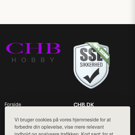
Forside
CHB.DK
Produkter
Tlf. 78768672
Top Rabatter
Vi bruger cookies på vores hjemmeside for at
Mail:
hej@want.dk
Kontakt
forbedre din oplevelse, vise mere relevant
indhold og analysere trafikken. Kort sagt: for at