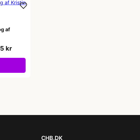
og af
5 kr
CHB.DK