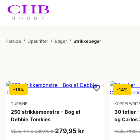
Forside
/
Opskrifter
/
Bøger
/
Strikkebøger
-15%
-14%
TURBINE
KOPPELWRIT
250 strikkemønstre - Bog af
30 tøfler 
Debbie Tomkies
og Carlos
279,95 kr
VEJL. PRIS 329,00 kr
VEJL. PRIS 