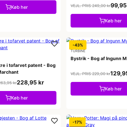
99,95
VEJL. PRIS 249,00 kr
Køb her
Køb her
-43%
TURBINE
Bystrik - Bog af Ingunn 
e i tofarvet patent - Bog
Marchant
129,9
VEJL. PRIS 229,00 kr
228,95 kr
263,95 kr
Køb her
Køb her
-17%