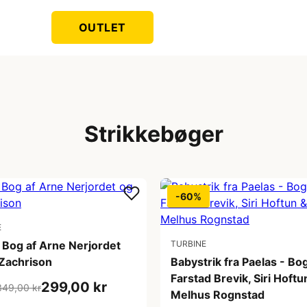
OUTLET
Strikkebøger
-60%
E
- Bog af Arne Nerjordet
TURBINE
 Zachrison
Babystrik fra Paelas - Bog
Farstad Brevik, Siri Hoft
299,00 kr
349,00 kr
Melhus Rognstad