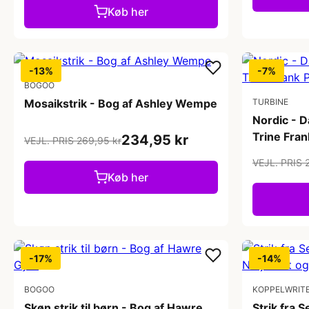
Køb her
-13%
-7%
BOGOO
Mosaikstrik - Bog af Ashley Wempe
TURBINE
Nordic - D
Trine Fra
234,95 kr
VEJL. PRIS 269,95 kr
VEJL. PRIS 
Køb her
-17%
-14%
BOGOO
KOPPELWRIT
Skøn strik til børn - Bog af Hawre
Strik fra 