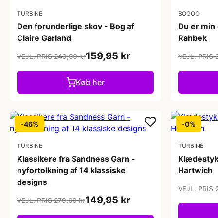
TURBINE
BOGOO
Den forunderlige skov - Bog af
Du er min 
Claire Garland
Rahbek
159,95 kr
VEJL. PRIS 249,00 kr
VEJL. PRIS 
Køb her
-46%
-0%
TURBINE
TURBINE
Klassikere fra Sandness Garn -
Klædestykk
nyfortolkning af 14 klassiske
Hartwich
designs
VEJL. PRIS 
149,95 kr
VEJL. PRIS 279,00 kr