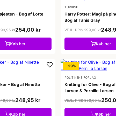
TURBINE
øjesten - Bog af Lotte
Harry Potter: Magi på pi
Bog af Tanis Gray
254,00 kr
248,9
299,95 kr
VEJL. PRIS 299,00 kr
Køb her
Køb her
-29%
POLITIKENS FORLAG
er - Bog af Ninette
Knitting for Olive - Bog a
Larsen & Pernille Larsen
248,95 kr
250,0
249,00 kr
VEJL. PRIS 350,00 kr
Køb her
Køb her