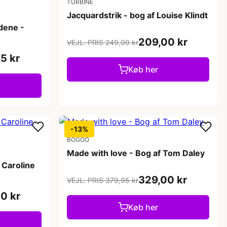
TURBINE
Jacquardstrik - bog af Louise Klindt
ndene -
209,00 kr
VEJL. PRIS 249,00 kr
5 kr
Køb her
-13%
BOGOO
Made with love - Bog af Tom Daley
f Caroline
329,00 kr
VEJL. PRIS 379,95 kr
0 kr
Køb her