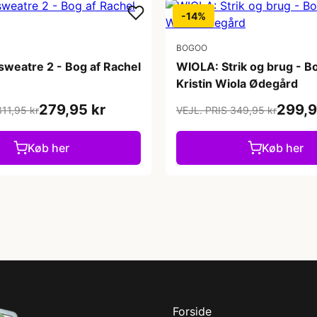
-14%
BOGOO
sweatre 2 - Bog af Rachel
WIOLA: Strik og brug - B
Kristin Wiola Ødegård
279,95 kr
299,9
311,95 kr
VEJL. PRIS 349,95 kr
Køb her
Køb her
Forside