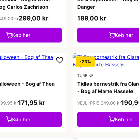
 og Carlos Zachrison
Danger
299,00 kr
189,00 kr
349,00 kr
Køb her
Køb her
-23%
TURBINE
alloween - Bog af Thea
Tidløs børnestrik fra Cla
- Bog af Marte Hasselø
171,95 kr
190,9
199,95 kr
VEJL. PRIS 249,00 kr
Køb her
Køb her