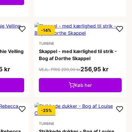
-14%
TURBINE
ie Velling
Skappel - med kærlighed til strik -
Bog af Dorthe Skappel
5 kr
256,95 kr
VEJL. PRIS 299,00 kr
Køb her
-25%
TURBINE
f Rebecca
Strikkede dukker - Bog af Louise