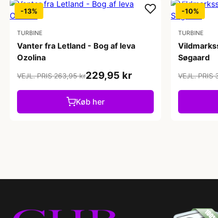
-13%
-10%
TURBINE
TURBINE
Vanter fra Letland - Bog af Ieva
Vildmarks
Ozolina
Søgaard
229,95 kr
VEJL. PRIS 263,95 kr
VEJL. PRIS 
Køb her