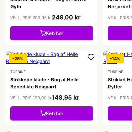
Gyth
Nerjordet
249,00 kr
VEJL. PRIS 299,95 kr
VEJL. PRIS 
Køb her
-25%
-14%
TURBINE
TURBINE
Strikkede klude - Bog af Helle
Strikket H
Benedikte Neigaard
Rytter
148,95 kr
VEJL. PRIS 199,00 kr
VEJL. PRIS 
Køb her