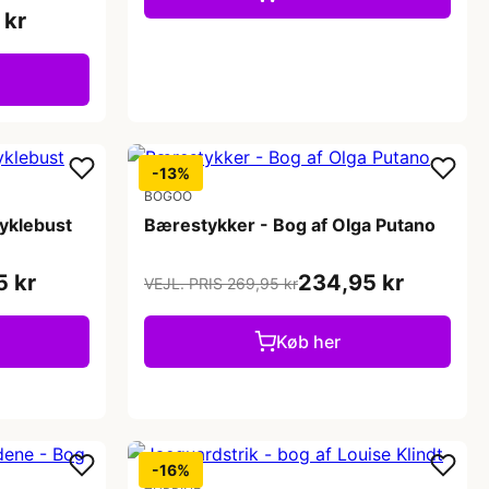
 kr
-13%
BOGOO
Myklebust
Bærestykker - Bog af Olga Putano
5 kr
234,95 kr
VEJL. PRIS 269,95 kr
Køb her
-16%