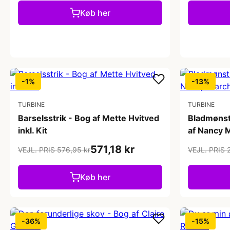
Køb her
-1%
-13%
TURBINE
TURBINE
Barselsstrik - Bog af Mette Hvitved
Bladmønstr
inkl. Kit
af Nancy 
571,18 kr
VEJL. PRIS 576,95 kr
VEJL. PRIS 
Køb her
-36%
-15%