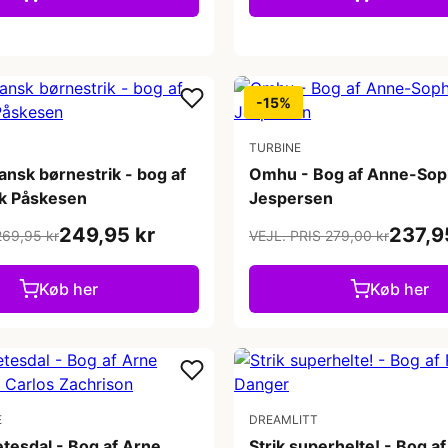
-15%
TURBINE
ansk børnestrik - bog af
Omhu - Bog af Anne-Soph
nk Påskesen
Jespersen
249,95 kr
237,9
269,95 kr
VEJL. PRIS 279,00 kr
Køb her
Køb her
E
DREAMLITT
Setesdal - Bog af Arne
Strik superhelte! - Bog a