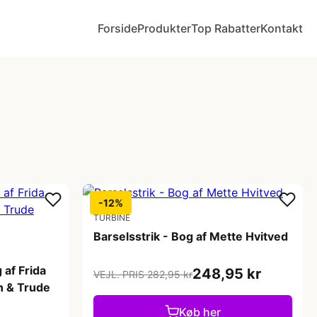
Forside
Produkter
Top Rabatter
Kontakt
-12%
TURBINE
Barselsstrik - Bog af Mette Hvitved
 af Frida
248,95 kr
VEJL. PRIS 282,95 kr
un & Trude
Køb her