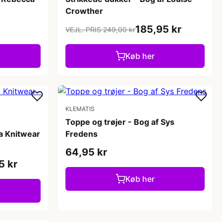
Crowther
185,95 kr
VEJL. PRIS 249,00 kr
Køb her
KLEMATIS
Toppe og trøjer - Bog af Sys
ra Knitwear
Fredens
64,95 kr
5 kr
Køb her