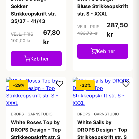
Sokker
Bluse Strikkeopskrift
Strikkeopskrift str.
str. S - XXXL
35/37 - 41/43
287,50
VEJL. PRIS
67,80
433,70 kr
kr
VEJL. PRIS
100,00 kr
kr
Køb her
Køb her
-29%
-32%
DROPS - GARNSTUDIO
DROPS - GARNSTUDIO
White Roses Top by
White Sails by
DROPS Design - Top
DROPS Design - Top
Strikkeopskrift str. S
Strikkeopskrift str. S