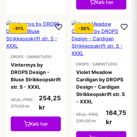
Køb her
-31%
-30%
DROPS - GARNSTUDIO
Vintermys by
DROPS - GARNSTUDIO
DROPS Design -
Violet Meadow
Bluse Strikkeopskrift
Cardigan by DROPS
str. S - XXXL
Design - Cardigan
Strikkeopskrift str. S
254,25
VEJL. PRIS
- XXXL
371,00 kr
kr
164,75
VEJL. PRIS
235,00 kr
kr
Køb her