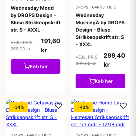
Wednesday Mood
DROPS - GARNSTUDIO
by DROPS Design -
Wednesday
Bluse Strikkeopskrift
MorningÂ by DROPS
str. S - XXXL
Design - Bluse
Strikkeopskrift str. S
191,60
VEJL. PRIS
- XXXL
256,00 kr
kr
299,40
VEJL. PRIS
396,00 kr
kr
Køb her
Køb her
-34%
-43%
DROPS - GARNSTUDIO
DROPS - GARNSTUDIO