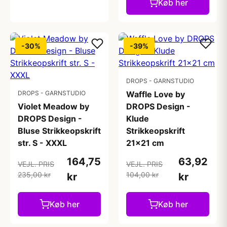
Køb her
-30%
-39%
DROPS - GARNSTUDIO
DROPS - GARNSTUDIO
Waffle Love by
Violet Meadow by
DROPS Design -
DROPS Design -
Klude
Bluse Strikkeopskrift
Strikkeopskrift
str. S - XXXL
21x21 cm
164,75
63,92
VEJL. PRIS
VEJL. PRIS
235,00 kr
104,00 kr
kr
kr
Køb her
Køb her