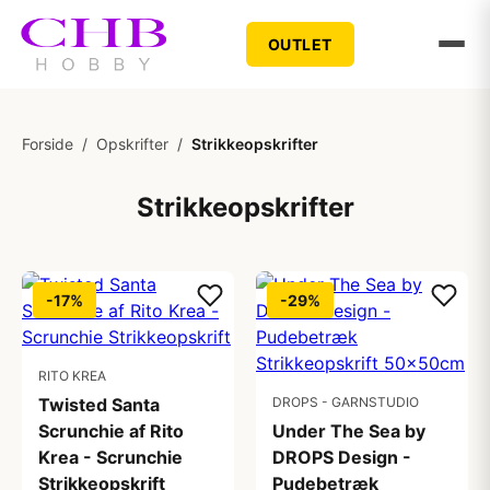
OUTLET
Forside
/
Opskrifter
/
Strikkeopskrifter
Strikkeopskrifter
-17%
-29%
RITO KREA
Twisted Santa
DROPS - GARNSTUDIO
Scrunchie af Rito
Under The Sea by
Krea - Scrunchie
DROPS Design -
Strikkeopskrift
Pudebetræk