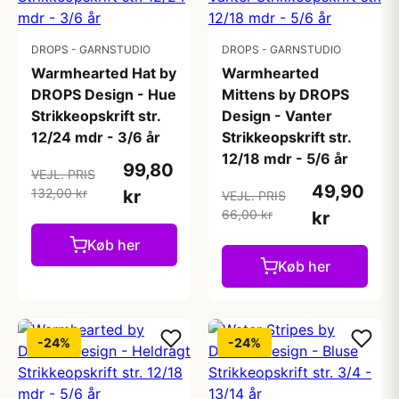
DROPS - GARNSTUDIO
DROPS - GARNSTUDIO
Warmhearted Hat by
Warmhearted
DROPS Design - Hue
Mittens by DROPS
Strikkeopskrift str.
Design - Vanter
12/24 mdr - 3/6 år
Strikkeopskrift str.
12/18 mdr - 5/6 år
99,80
VEJL. PRIS
49,90
132,00 kr
kr
VEJL. PRIS
66,00 kr
kr
Køb her
Køb her
-24%
-24%