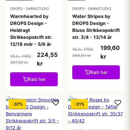
DROPS - GARNSTUDIO
DROPS - GARNSTUDIO
Warmhearted by
Water Stripes by
DROPS Design -
DROPS Design -
Heldragt
Bluse Strikkeopskrift
Strikkeopskrift str.
str. 3/4 - 13/14 år
12/18 mdr - 5/6 år
199,60
VEJL. PRIS
224,55
264,00 kr
kr
VEJL. PRIS
297,00 kr
kr
Køb her
Køb her
-37%
-21%