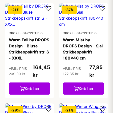
-21%
-37%
DROPS - GARNSTUDIO
DROPS - GARNSTUDIO
Warm Fall by DROPS
Warm Mist by
Design - Bluse
DROPS Design - Sjal
Strikkeopskrift str. S
Strikkeopskrift
- XXXL
180x40 cm
164,45
77,85
VEJL. PRIS
VEJL. PRIS
209,00 kr
122,85 kr
kr
kr
Køb her
Køb her
-29%
-21%