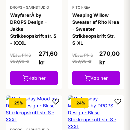
DROPS - GARNSTUDIO
RITO KREA
WayfarerÂ by
Weaping Willow
DROPS Design -
Sweater af Rito Krea
Jakke
- Sweater
Strikkeopskrift str. S
Strikkeopskrift Str.
- XXXL
S-XL
271,60
270,00
VEJL. PRIS
VEJL. PRIS
360,00 kr
390,00 kr
kr
kr
Køb her
Køb her
-25%
-24%
DROPS - GARNSTUDIO