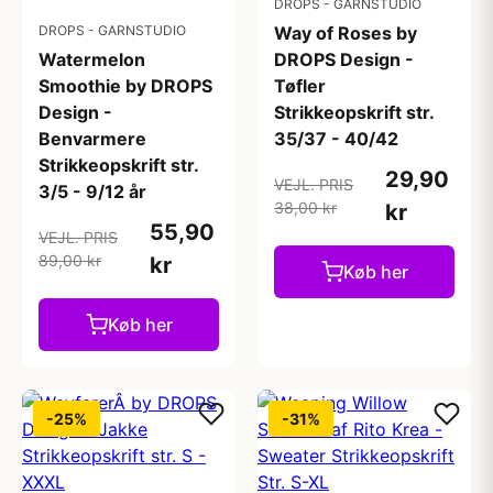
DROPS - GARNSTUDIO
DROPS - GARNSTUDIO
Way of Roses by
Watermelon
DROPS Design -
Smoothie by DROPS
Tøfler
Design -
Strikkeopskrift str.
Benvarmere
35/37 - 40/42
Strikkeopskrift str.
29,90
VEJL. PRIS
3/5 - 9/12 år
38,00 kr
kr
55,90
VEJL. PRIS
89,00 kr
kr
Køb her
Køb her
-25%
-31%