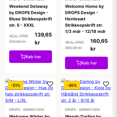
Weekend Getaway
Welcome Home by
by DROPS Design -
DROPS Design -
Bluse Strikkeopskrift
Hentesæt
str. S - XXXL
Strikkeopskrift str.
1/3 mdr - 12/18 mdr
139,65
VEJL. PRIS
160,65
210,00 kr
kr
VEJL. PRIS
280,00 kr
kr
Køb her
Køb her
-21%
-30%
DROPS - GARNSTUDIO
DROPS - GARNSTUDIO
Welcome Winter by
Wendy Darling by