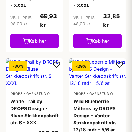
- XXXL
- XXXL
69,93
32,85
VEJL. PRIS
VEJL. PRIS
98,00 kr
48,00 kr
kr
kr
Køb her
Køb her
-30%
-29%
DROPS - GARNSTUDIO
DROPS - GARNSTUDIO
White Trail by
Wild Blueberrie
DROPS Design -
Mittens by DROPS
Bluse Strikkeopskrift
Design - Vanter
str. S - XXXL
Strikkeopskrift str.
12/18 mdr - 5/6 år