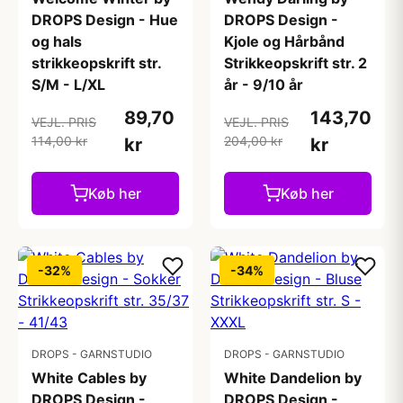
DROPS Design - Hue
DROPS Design -
og hals
Kjole og Hårbånd
strikkeopskrift str.
Strikkeopskrift str. 2
S/M - L/XL
år - 9/10 år
89,70
143,70
VEJL. PRIS
VEJL. PRIS
114,00 kr
204,00 kr
kr
kr
Køb her
Køb her
-32%
-34%
DROPS - GARNSTUDIO
DROPS - GARNSTUDIO
White Cables by
White Dandelion by
DROPS Design -
DROPS Design -