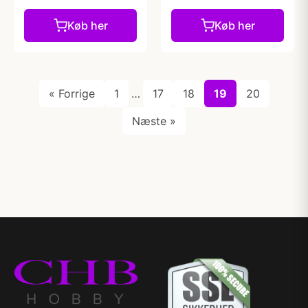
Køb her
Køb her
« Forrige
1
…
17
18
19
20
Næste »