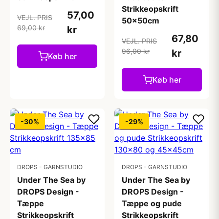
Strikkeopskrift
57,00
VEJL. PRIS
50x50cm
69,00 kr
kr
67,80
VEJL. PRIS
96,00 kr
kr
Køb her
Køb her
-30%
-29%
DROPS - GARNSTUDIO
DROPS - GARNSTUDIO
Under The Sea by
Under The Sea by
DROPS Design -
DROPS Design -
Tæppe
Tæppe og pude
Strikkeopskrift
Strikkeopskrift