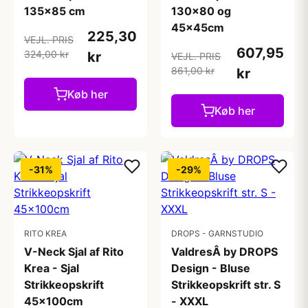
135x85 cm
130x80 og
45x45cm
225,30
VEJL. PRIS
607,95
324,00 kr
kr
VEJL. PRIS
861,00 kr
kr
Køb her
Køb her
-31%
-29%
RITO KREA
DROPS - GARNSTUDIO
V-Neck Sjal af Rito
ValdresÂ by DROPS
Krea - Sjal
Design - Bluse
Strikkeopskrift
Strikkeopskrift str. S
45x100cm
- XXXL