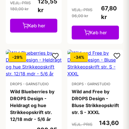
125,55
VEJL. PRIS
67,80
180,00 kr
kr
VEJL. PRIS
96,00 kr
kr
Køb her
Køb her
-29%
-34%
DROPS - GARNSTUDIO
DROPS - GARNSTUDIO
Wild Blueberries by
Wild and Free by
DROPS Design -
DROPS Design -
Heldragt og hue
Bluse Strikkeopskrift
Strikkeopskrift str.
str. S - XXXL
12/18 mdr - 5/6 år
143,60
VEJL. PRIS