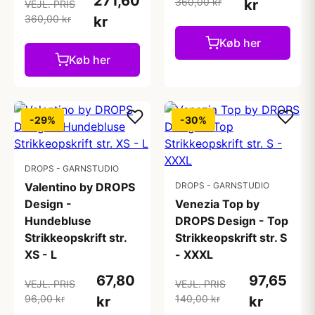
271,60
360,00 kr
kr
VEJL. PRIS
360,00 kr
kr
Køb her
Køb her
-29%
-30%
DROPS - GARNSTUDIO
Valentino by DROPS
DROPS - GARNSTUDIO
Design -
Venezia Top by
Hundebluse
DROPS Design - Top
Strikkeopskrift str.
Strikkeopskrift str. S
XS - L
- XXXL
67,80
97,65
VEJL. PRIS
VEJL. PRIS
96,00 kr
140,00 kr
kr
kr