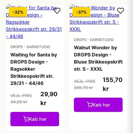
-32%
-37%
DROPS - GARNSTUDIO
DROPS - GARNSTUDIO
Walnut Wonder by
Waiting for Santa by
DROPS Design -
DROPS Design -
Bluse Strikkeopskrift
Ragsokker
str. S - XXXL
Strikkeopskrift str.
155,70
VEJL. PRIS
29/31 - 44/46
245,70 kr
kr
29,90
VEJL. PRIS
44,00 kr
kr
Køb her
Køb her