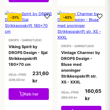
-31%
-43%
DROPS - GARNSTUDIO
Viking Spirit by
DROPS - GARNSTUDIO
DROPS Design - Sjal
Vintage Charmer by
Strikkeopskrift
DROPS Design -
180x70 cm
Bluse med
snoninger
231,60
VEJL. PRIS
Strikkeopskrift str.
336,00 kr
kr
XS - XXXL
160,65
VEJL. PRIS
Køb her
280,00 kr
kr