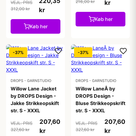
220,35
216,00 kr
kr
VEJL. PRIS
312,00 kr
kr
Køb her
Køb her
-37%
-37%
DROPS - GARNSTUDIO
DROPS - GARNSTUDIO
Willow Lane Jacket
Willow LaneÂ by
by DROPS Design -
DROPS Design -
Jakke Strikkeopskift
Bluse Strikkeopskrift
str. S - XXXL
str. S - XXXL
207,60
207,60
VEJL. PRIS
VEJL. PRIS
327,60 kr
327,60 kr
kr
kr