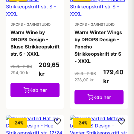
DROPS - GARNSTUDIO
DROPS - GARNSTUDIO
Warm Wine by
Warm Winter Wings
DROPS Design -
by DROPS Design -
Bluse Strikkeopskrift
Poncho
str. S - XXXL
Strikkeopskrift str S
- XXXL
209,65
VEJL. PRIS
179,40
294,00 kr
kr
VEJL. PRIS
228,00 kr
kr
Køb her
Køb her
-24%
-24%