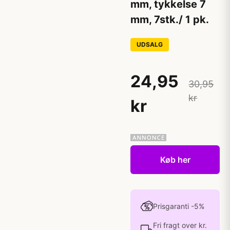
mm, tykkelse 7
mm, 7stk./ 1 pk.
UDSALG
24,95
30,95
kr
kr
Køb her
Prisgaranti -5%
Fri fragt over kr.