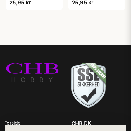
25,95 kr
25,95 kr
Forside
CHB.DK
Produkter