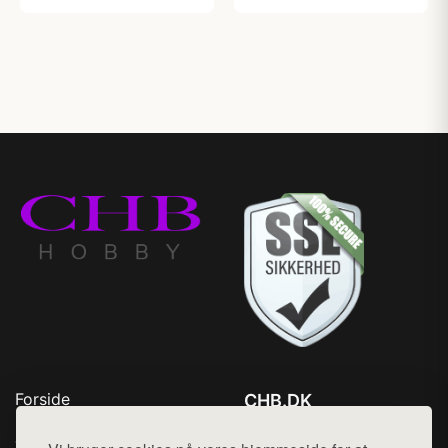
Forside
CHB.DK
Produkter
Tlf. 78768672
Top Rabatter