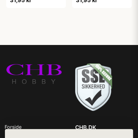
31,95 kr
31,95 kr
Forside
CHB.DK
Produkter