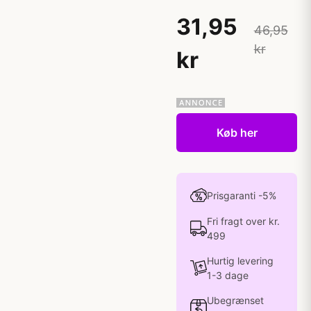
31,95
46,95
kr
kr
Køb her
Prisgaranti -5%
Fri fragt over kr.
499
Hurtig levering
1-3 dage
Ubegrænset