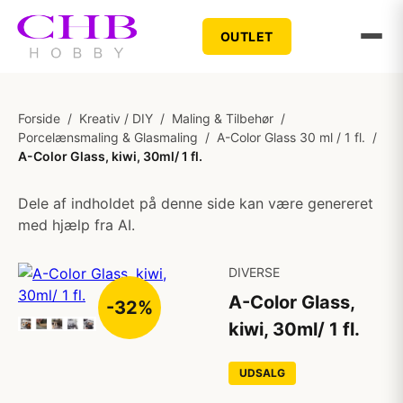
OUTLET
Forside
/
Kreativ / DIY
/
Maling & Tilbehør
/
Porcelænsmaling & Glasmaling
/
A-Color Glass 30 ml / 1 fl.
/
A-Color Glass, kiwi, 30ml/ 1 fl.
Dele af indholdet på denne side kan være genereret
med hjælp fra AI.
DIVERSE
A-Color Glass,
-32%
kiwi, 30ml/ 1 fl.
UDSALG