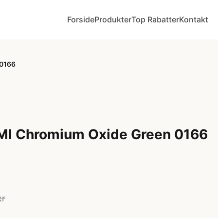
Forside
Produkter
Top Rabatter
Kontakt
 0166
Ml Chromium Oxide Green 0166
kr