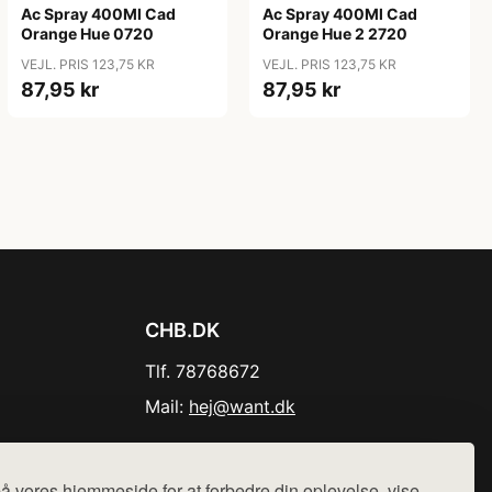
Ac Spray 400Ml Cad
Ac Spray 400Ml Cad
Orange Hue 0720
Orange Hue 2 2720
VEJL. PRIS 123,75 KR
VEJL. PRIS 123,75 KR
87,95 kr
87,95 kr
CHB.DK
Tlf. 78768672
Mail:
hej@want.dk
Cookie- og privatlivspolitik
å vores hjemmeside for at forbedre din oplevelse, vise