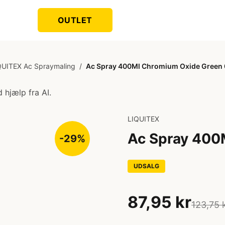
OUTLET
QUITEX Ac Spraymaling
/
Ac Spray 400Ml Chromium Oxide Green
 hjælp fra AI.
LIQUITEX
Ac Spray 400
-29%
UDSALG
87,95 kr
123,75 