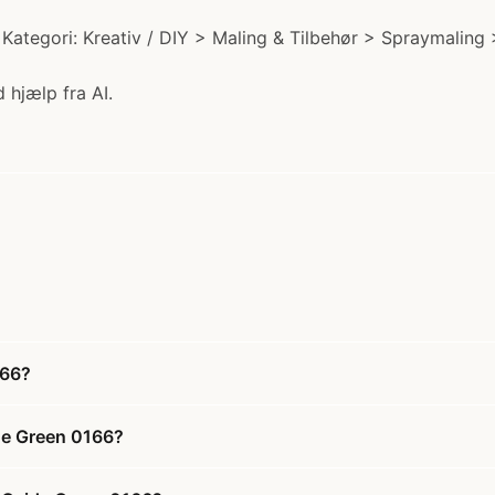
egori: Kreativ / DIY > Maling & Tilbehør > Spraymaling > 
 hjælp fra AI.
166?
de Green 0166?