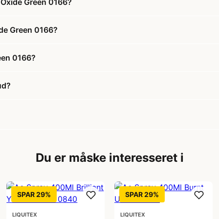
 Oxide Green 0166?
ide Green 0166?
een 0166?
ud?
Du er måske interesseret i
SPAR 29%
SPAR 29%
LIQUITEX
LIQUITEX