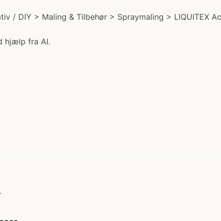
iv / DIY > Maling & Tilbehør > Spraymaling > LIQUITEX Ac 
 hjælp fra AI.
?