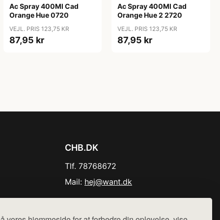
Ac Spray 400Ml Cad
Ac Spray 400Ml Cad
Orange Hue 0720
Orange Hue 2 2720
VEJL. PRIS 123,75 KR
VEJL. PRIS 123,75 KR
87,95 kr
87,95 kr
CHB.DK
Tlf. 78768672
Mail:
hej@want.dk
Cookie- og privatlivspolitik
å vores hjemmeside for at forbedre din oplevelse, vise