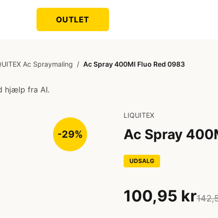
OUTLET
QUITEX Ac Spraymaling
/
Ac Spray 400Ml Fluo Red 0983
 hjælp fra AI.
LIQUITEX
Ac Spray 400
-29%
UDSALG
100,95 kr
142,