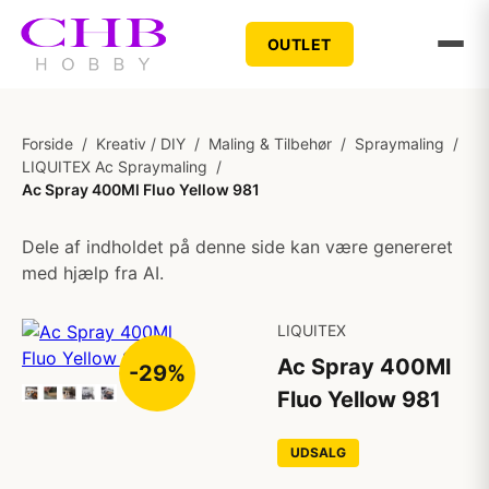
OUTLET
Forside
/
Kreativ / DIY
/
Maling & Tilbehør
/
Spraymaling
/
LIQUITEX Ac Spraymaling
/
Ac Spray 400Ml Fluo Yellow 981
Dele af indholdet på denne side kan være genereret
med hjælp fra AI.
LIQUITEX
Ac Spray 400Ml
-29%
Fluo Yellow 981
UDSALG