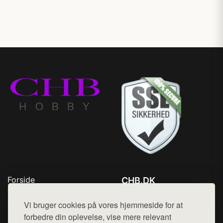
Forside
CHB.DK
Produkter
Tlf. 78768672
Top Rabatter
Vi bruger cookies på vores hjemmeside for at
Mail:
hej@want.dk
Kontakt
forbedre din oplevelse, vise mere relevant