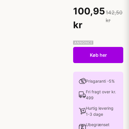
100,95
142,50
kr
kr
Køb her
Prisgaranti -5%
Fri fragt over kr.
499
Hurtig levering
1-3 dage
Ubegrænset