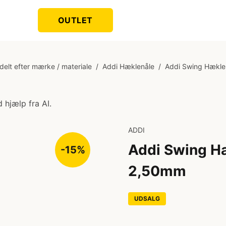
OUTLET
delt efter mærke / materiale
/
Addi Hæklenåle
/
Addi Swing Hækle
 hjælp fra AI.
ADDI
Addi Swing H
-15%
2,50mm
UDSALG