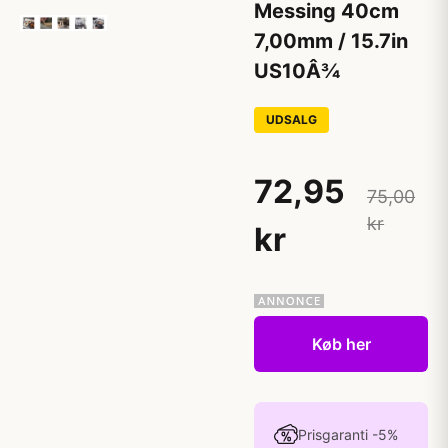
Messing 40cm
7,00mm / 15.7in
US10Â¾
UDSALG
72,95
75,00
kr
kr
Køb her
Prisgaranti -5%