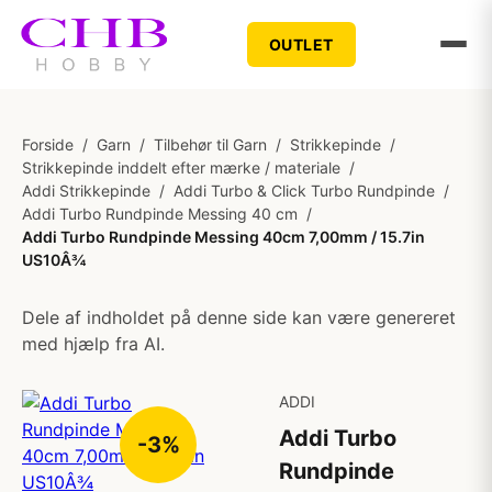
OUTLET
Forside
/
Garn
/
Tilbehør til Garn
/
Strikkepinde
/
Strikkepinde inddelt efter mærke / materiale
/
Addi Strikkepinde
/
Addi Turbo & Click Turbo Rundpinde
/
Addi Turbo Rundpinde Messing 40 cm
/
Addi Turbo Rundpinde Messing 40cm 7,00mm / 15.7in
US10Â¾
Dele af indholdet på denne side kan være genereret
med hjælp fra AI.
ADDI
Addi Turbo
-3%
Rundpinde