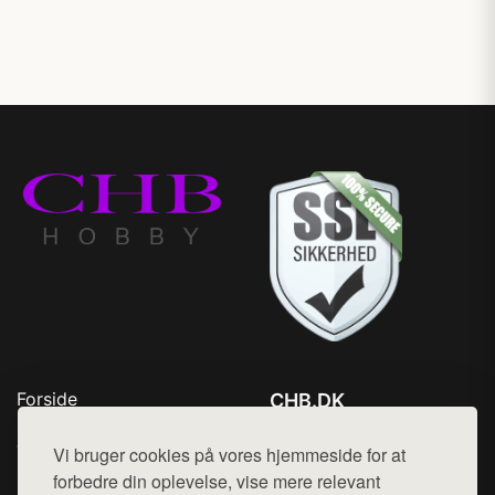
Forside
CHB.DK
Produkter
Tlf. 78768672
Top Rabatter
Vi bruger cookies på vores hjemmeside for at
Mail:
hej@want.dk
Kontakt
forbedre din oplevelse, vise mere relevant