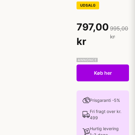
UDSALG
797,00
995,00
kr
kr
Køb her
Prisgaranti -5%
Fri fragt over kr.
499
Hurtig levering
1-3 dage