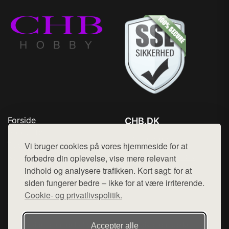
Forside
CHB.DK
Produkter
Tlf. 78768672
Top Rabatter
Vi bruger cookies på vores hjemmeside for at
Mail:
hej@want.dk
Kontakt
forbedre din oplevelse, vise mere relevant
indhold og analysere trafikken. Kort sagt: for at
Cookie- og privatlivspolitik
siden fungerer bedre – ikke for at være irriterende.
Cookie- og privatlivspolitik.
Denne side er en del af want.dk, der udgiver en række
Accepter alle