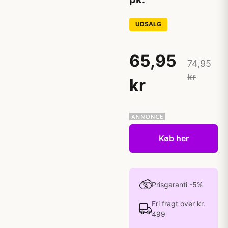
UDSALG
65,95
74,95
kr
kr
Køb her
Prisgaranti -5%
Fri fragt over kr.
499