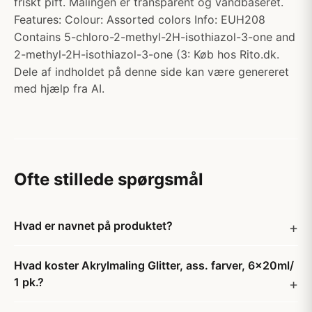
friskt pift. Malingen er transparent og vandbaseret.
Features: Colour: Assorted colors Info: EUH208
Contains 5-chloro-2-methyl-2H-isothiazol-3-one and
2-methyl-2H-isothiazol-3-one (3: Køb hos Rito.dk.
Dele af indholdet på denne side kan være genereret
med hjælp fra AI.
Ofte stillede spørgsmål
Hvad er navnet på produktet?
Hvad koster Akrylmaling Glitter, ass. farver, 6x20ml/
1 pk.?