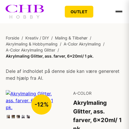
OUTLET
Forside
/
Kreativ / DIY
/
Maling & Tilbehør
/
Akrylmaling & Hobbymaling
/
A-Color Akrylmaling
/
A-Color Akrylmaling Glitter
/
Akrylmaling Glitter, ass. farver, 6x20ml/ 1 pk.
Dele af indholdet på denne side kan være genereret
med hjælp fra AI.
A-COLOR
Akrylmaling
-12%
Glitter, ass.
farver, 6x20ml/ 1
pk.