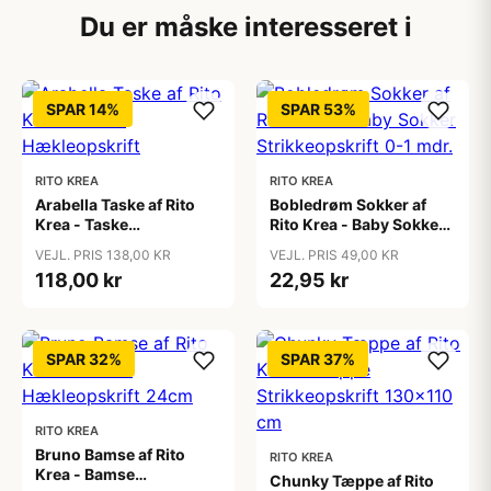
Du er måske interesseret i
SPAR 14%
SPAR 53%
RITO KREA
RITO KREA
Arabella Taske af Rito
Bobledrøm Sokker af
Krea - Taske
Rito Krea - Baby Sokker
Hækleopskrift
Strikkeopskrift 0-1 mdr.
VEJL. PRIS 138,00 KR
VEJL. PRIS 49,00 KR
118,00 kr
22,95 kr
SPAR 32%
SPAR 37%
RITO KREA
Bruno Bamse af Rito
RITO KREA
Krea - Bamse
Chunky Tæppe af Rito