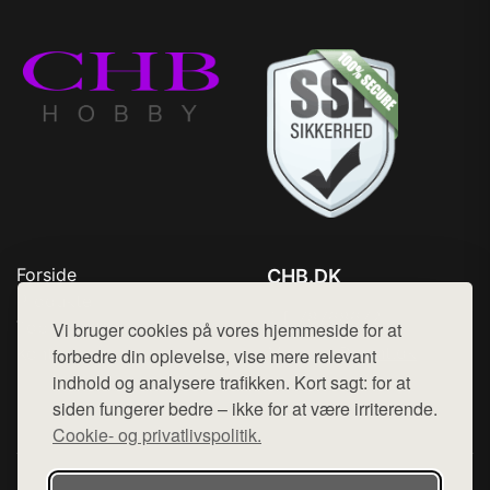
Forside
CHB.DK
Produkter
Tlf. 78768672
Top Rabatter
Vi bruger cookies på vores hjemmeside for at
Mail:
hej@want.dk
Kontakt
forbedre din oplevelse, vise mere relevant
indhold og analysere trafikken. Kort sagt: for at
Cookie- og privatlivspolitik
siden fungerer bedre – ikke for at være irriterende.
Cookie- og privatlivspolitik.