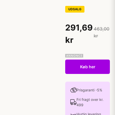
UDSALG
291,69
463,00
kr
kr
Køb her
Prisgaranti -5%
Fri fragt over kr.
499
Hurtig levering