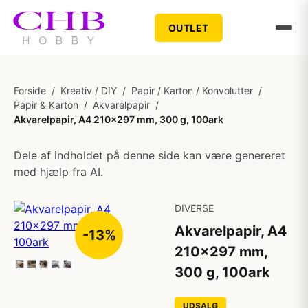
OUTLET
Forside
/
Kreativ / DIY
/
Papir / Karton / Konvolutter
/
Papir & Karton
/
Akvarelpapir
/
Akvarelpapir, A4 210x297 mm, 300 g, 100ark
Dele af indholdet på denne side kan være genereret
med hjælp fra AI.
DIVERSE
Akvarelpapir, A4
-13%
210x297 mm,
300 g, 100ark
UDSALG