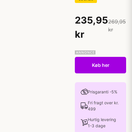
235,95
269,95
kr
kr
Køb her
Prisgaranti -5%
Fri fragt over kr.
499
Hurtig levering
1-3 dage