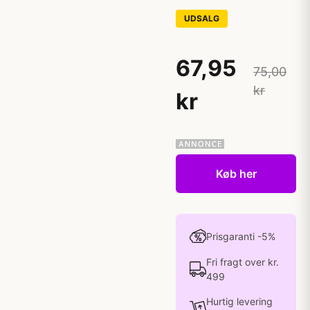
UDSALG
67,95
75,00
kr
kr
Køb her
Prisgaranti -5%
Fri fragt over kr.
499
Hurtig levering