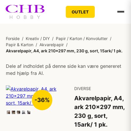
OUTLET
Forside
/
Kreativ / DIY
/
Papir / Karton / Konvolutter
/
Papir & Karton
/
Akvarelpapir
/
Akvarelpapir, A4, ark 210x297 mm, 230 g, sort, 15ark/ 1 pk.
Dele af indholdet på denne side kan være genereret
med hjælp fra AI.
DIVERSE
Akvarelpapir, A4,
-36%
ark 210x297 mm,
230 g, sort,
15ark/ 1 pk.