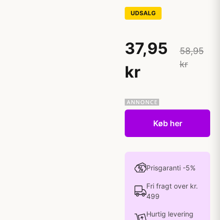
UDSALG
37,95
58,95
kr
kr
Køb her
Prisgaranti -5%
Fri fragt over kr.
499
Hurtig levering