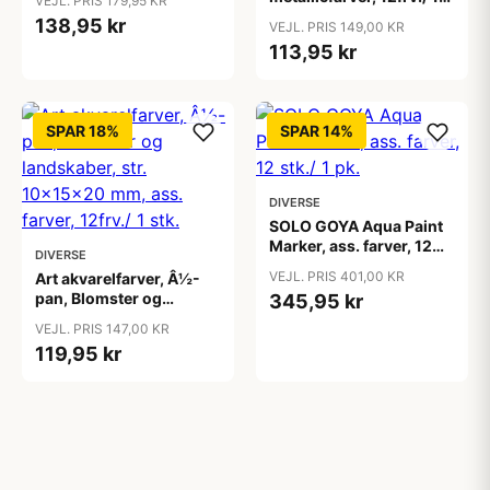
VEJL. PRIS 179,95 KR
pk.
138,95 kr
VEJL. PRIS 149,00 KR
113,95 kr
SPAR 18%
SPAR 14%
DIVERSE
SOLO GOYA Aqua Paint
Marker, ass. farver, 12
DIVERSE
stk./ 1 pk.
VEJL. PRIS 401,00 KR
Art akvarelfarver, Â½-
pan, Blomster og
345,95 kr
landskaber, str.
VEJL. PRIS 147,00 KR
10x15x20 mm, ass.
119,95 kr
farver, 12frv./ 1 stk.