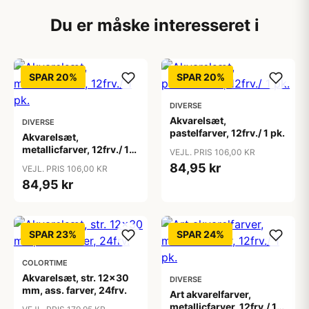
Du er måske interesseret i
SPAR 20%
SPAR 20%
DIVERSE
Akvarelsæt,
DIVERSE
pastelfarver, 12frv./ 1 pk.
Akvarelsæt,
metallicfarver, 12frv./ 1
VEJL. PRIS 106,00 KR
pk.
84,95 kr
VEJL. PRIS 106,00 KR
84,95 kr
SPAR 23%
SPAR 24%
COLORTIME
Akvarelsæt, str. 12x30
DIVERSE
mm, ass. farver, 24frv.
Art akvarelfarver,
metallicfarver, 12frv./ 1