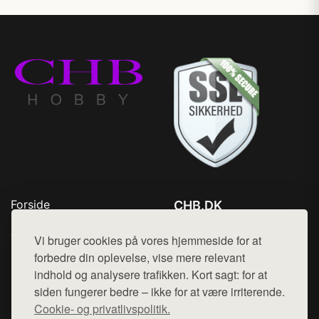
Forside
CHB.DK
Produkter
Tlf. 78768672
Top Rabatter
Vi bruger cookies på vores hjemmeside for at
Mail:
hej@want.dk
Kontakt
forbedre din oplevelse, vise mere relevant
indhold og analysere trafikken. Kort sagt: for at
Cookie- og privatlivspolitik
siden fungerer bedre – ikke for at være irriterende.
Cookie- og privatlivspolitik.