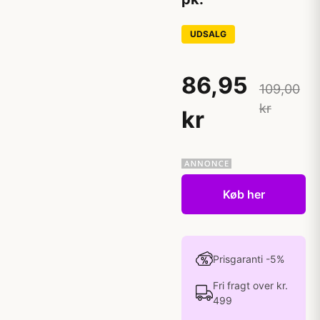
UDSALG
86,95
109,00
kr
kr
Køb her
Prisgaranti -5%
Fri fragt over kr.
499