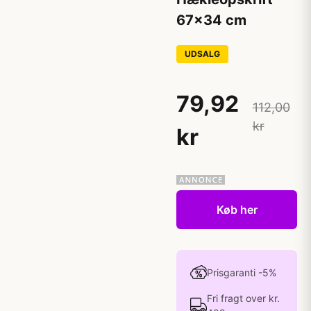
67x34 cm
UDSALG
79,92
112,00
kr
kr
Køb her
Prisgaranti -5%
Fri fragt over kr.