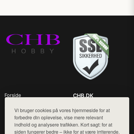
Forside
CHB.DK
Produkter
Tlf. 78768672
Top Rabatter
Vi bruger cookies på vores hjemmeside for at
Mail:
hej@want.dk
Kontakt
forbedre din oplevelse, vise mere relevant
indhold og analysere trafikken. Kort sagt: for at
Cookie- og privatlivspolitik
siden fungerer bedre – ikke for at være irriterende.