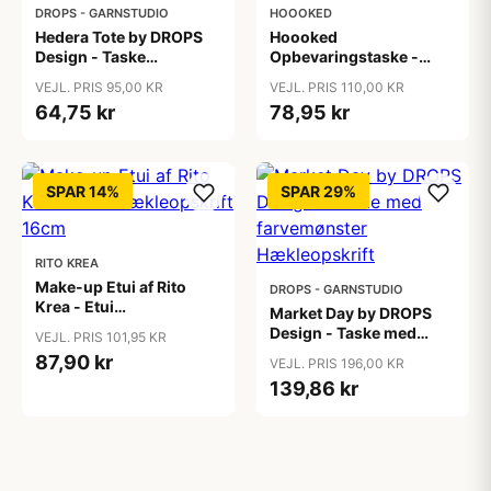
DROPS - GARNSTUDIO
HOOOKED
Hedera Tote by DROPS
Hoooked
Design - Taske
Opbevaringstaske -
Hækleopskrift 60x70
Kurv Hækleopskrift
VEJL. PRIS 95,00 KR
VEJL. PRIS 110,00 KR
cm
64,75 kr
78,95 kr
SPAR 14%
SPAR 29%
RITO KREA
Make-up Etui af Rito
DROPS - GARNSTUDIO
Krea - Etui
Market Day by DROPS
Hækleopskrift 16cm
Design - Taske med
VEJL. PRIS 101,95 KR
farvemønster
87,90 kr
VEJL. PRIS 196,00 KR
Hækleopskrift
139,86 kr