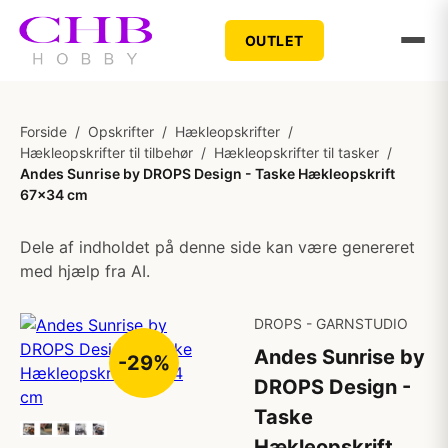
OUTLET
Forside
/
Opskrifter
/
Hækleopskrifter
/
Hækleopskrifter til tilbehør
/
Hækleopskrifter til tasker
/
Andes Sunrise by DROPS Design - Taske Hækleopskrift
67x34 cm
Dele af indholdet på denne side kan være genereret
med hjælp fra AI.
DROPS - GARNSTUDIO
Andes Sunrise by
-29%
DROPS Design -
Taske
Hækleopskrift