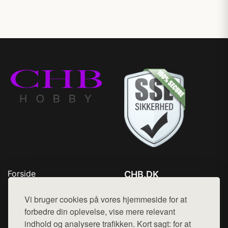
Forside
CHB.DK
Produkter
Tlf. 78768672
Top Rabatter
Vi bruger cookies på vores hjemmeside for at
Mail:
hej@want.dk
Kontakt
forbedre din oplevelse, vise mere relevant
indhold og analysere trafikken. Kort sagt: for at