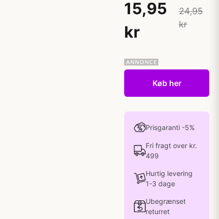
15,95
24,95
kr
kr
Køb her
Prisgaranti -5%
Fri fragt over kr.
499
Hurtig levering
1-3 dage
Ubegrænset
returret