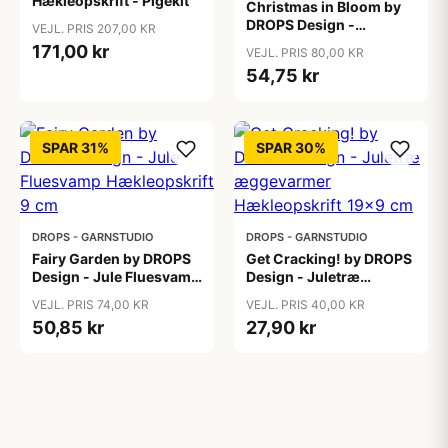
Hækleopskrift - Pigekit
Christmas in Bloom by
DROPS Design -
VEJL. PRIS 207,00 KR
Julekrans med blomster
171,00 kr
VEJL. PRIS 80,00 KR
Hækleopskrift 22 cm
54,75 kr
SPAR 31%
SPAR 30%
DROPS - GARNSTUDIO
DROPS - GARNSTUDIO
Fairy Garden by DROPS
Get Cracking! by DROPS
Design - Jule Fluesvamp
Design - Juletræ
Hækleopskrift 9 cm
æggevarmer
VEJL. PRIS 74,00 KR
VEJL. PRIS 40,00 KR
Hækleopskrift 19x9 cm
50,85 kr
27,90 kr