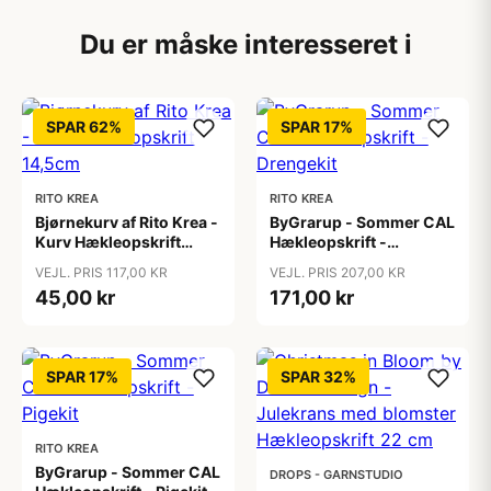
Du er måske interesseret i
SPAR 62%
SPAR 17%
RITO KREA
RITO KREA
Bjørnekurv af Rito Krea -
ByGrarup - Sommer CAL
Kurv Hækleopskrift
Hækleopskrift -
14,5cm
Drengekit
VEJL. PRIS 117,00 KR
VEJL. PRIS 207,00 KR
45,00 kr
171,00 kr
SPAR 17%
SPAR 32%
RITO KREA
ByGrarup - Sommer CAL
DROPS - GARNSTUDIO