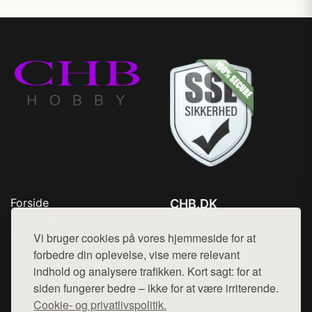
Forside
CHB.DK
Produkter
Tlf. 78768672
Top Rabatter
Vi bruger cookies på vores hjemmeside for at
Mail:
hej@want.dk
Kontakt
forbedre din oplevelse, vise mere relevant
indhold og analysere trafikken. Kort sagt: for at
Cookie- og privatlivspolitik
siden fungerer bedre – ikke for at være irriterende.
Cookie- og privatlivspolitik.