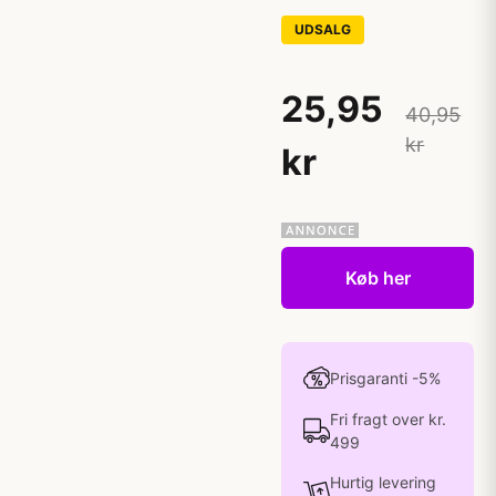
UDSALG
25,95
40,95
kr
kr
Køb her
Prisgaranti -5%
Fri fragt over kr.
499
Hurtig levering