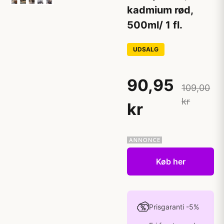
kadmium rød,
500ml/ 1 fl.
UDSALG
90,95
109,00
kr
kr
Køb her
Prisgaranti -5%