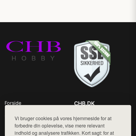
Forside
CHB.DK
Produkter
Tlf. 78768672
Top Rabatter
Vi bruger cookies på vores hjemmeside for at
Mail:
hej@want.dk
Kontakt
forbedre din oplevelse, vise mere relevant
indhold og analysere trafikken. Kort sagt: for at