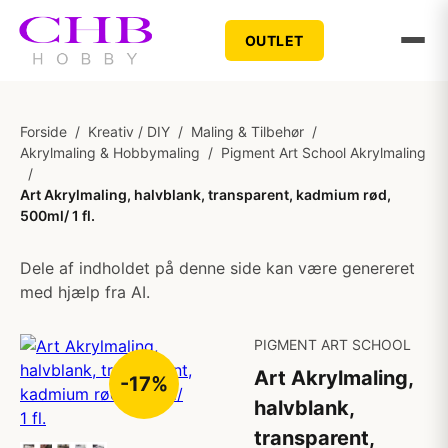
OUTLET
Forside
/
Kreativ / DIY
/
Maling & Tilbehør
/
Akrylmaling & Hobbymaling
/
Pigment Art School Akrylmaling
/
Art Akrylmaling, halvblank, transparent, kadmium rød,
500ml/ 1 fl.
Dele af indholdet på denne side kan være genereret
med hjælp fra AI.
PIGMENT ART SCHOOL
Art Akrylmaling,
-17%
halvblank,
transparent,