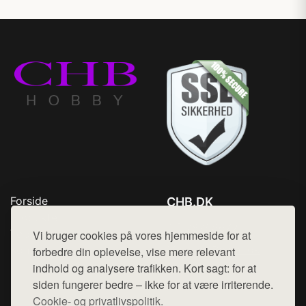
Forside
CHB.DK
Produkter
Tlf. 78768672
Top Rabatter
Vi bruger cookies på vores hjemmeside for at
Mail:
hej@want.dk
Kontakt
forbedre din oplevelse, vise mere relevant
indhold og analysere trafikken. Kort sagt: for at
Cookie- og privatlivspolitik
siden fungerer bedre – ikke for at være irriterende.
Cookie- og privatlivspolitik.