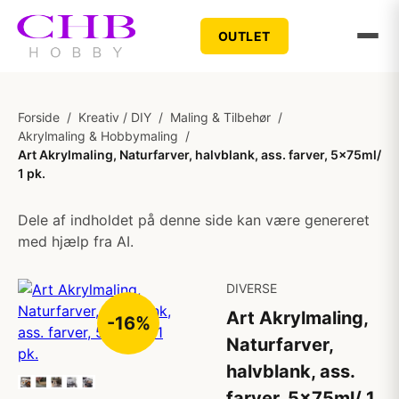
OUTLET
Forside
/
Kreativ / DIY
/
Maling & Tilbehør
/
Akrylmaling & Hobbymaling
/
Art Akrylmaling, Naturfarver, halvblank, ass. farver, 5x75ml/
1 pk.
Dele af indholdet på denne side kan være genereret
med hjælp fra AI.
DIVERSE
Art Akrylmaling,
-16%
Naturfarver,
halvblank, ass.
farver, 5x75ml/ 1