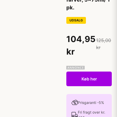
pk.
UDSALG
104,95
125,00
kr
kr
Køb her
Prisgaranti -5%
Fri fragt over kr.