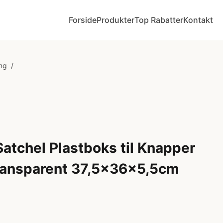
Forside
Produkter
Top Rabatter
Kontakt
ing
/
Satchel Plastboks til Knapper
Transparent 37,5x36x5,5cm