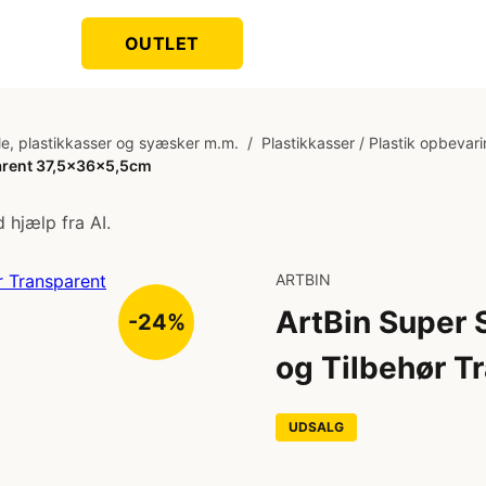
OUTLET
le, plastikkasser og syæsker m.m.
/
Plastikkasser / Plastik opbevar
parent 37,5x36x5,5cm
 hjælp fra AI.
ARTBIN
ArtBin Super 
-24%
og Tilbehør 
UDSALG