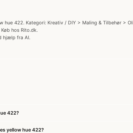
w hue 422. Kategori: Kreativ / DIY > Maling & Tilbehør > O
) Køb hos Rito.dk.
 hjælp fra AI.
 hue 422?
les yellow hue 422?