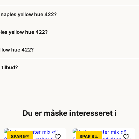
l naples yellow hue 422?
aples yellow hue 422?
ellow hue 422?
 tilbud?
Du er måske interesseret i
SPAR 9%
SPAR 9%