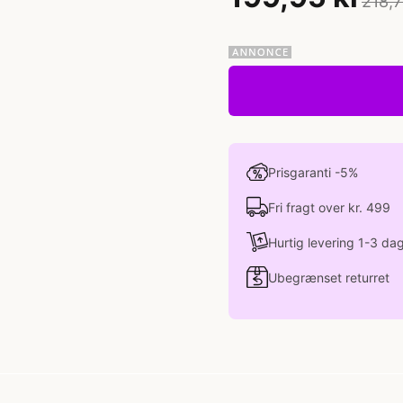
218,7
Prisgaranti -5%
Fri fragt over kr. 499
Hurtig levering 1-3 da
Ubegrænset returret