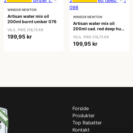
WINSOR NEWTON
Artisan water mix oil
WINSOR NEWTON
200ml burnt umber 076
Artisan water mix oil
200ml cad. red deep hue
VEJL. PRIS 218,75 KR
098
199,95 kr
VEJL. PRIS 218,75 KR
199,95 kr
Forside
Produkter
Top Rabatter
Kontakt