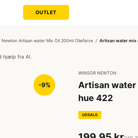
OUTLET
 Newton Artisan water Mix Oil 200ml Oliefarve
/
Artisan water mix
 hjælp fra AI.
WINSOR NEWTON
Artisan water
-9%
hue 422
UDSALG
199,95 kr