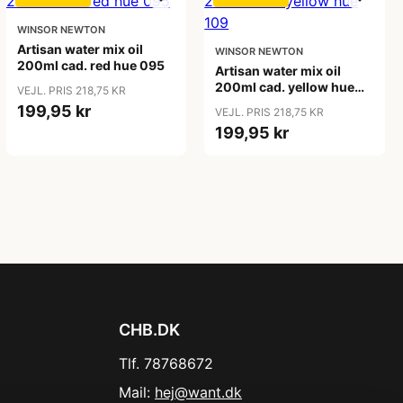
WINSOR NEWTON
Artisan water mix oil
WINSOR NEWTON
200ml cad. red hue 095
Artisan water mix oil
200ml cad. yellow hue
VEJL. PRIS 218,75 KR
109
199,95 kr
VEJL. PRIS 218,75 KR
199,95 kr
CHB.DK
Tlf. 78768672
Mail:
hej@want.dk