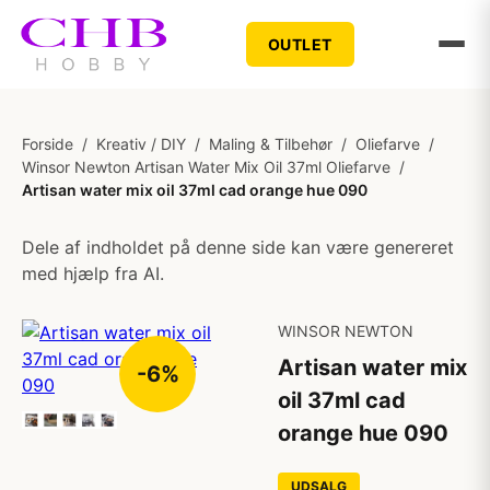
OUTLET
Forside
/
Kreativ / DIY
/
Maling & Tilbehør
/
Oliefarve
/
Winsor Newton Artisan Water Mix Oil 37ml Oliefarve
/
Artisan water mix oil 37ml cad orange hue 090
Dele af indholdet på denne side kan være genereret
med hjælp fra AI.
WINSOR NEWTON
Artisan water mix
-6%
oil 37ml cad
orange hue 090
UDSALG