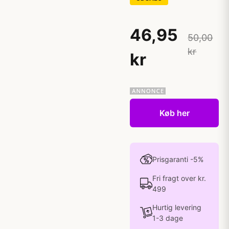
46,95
50,00
kr
kr
Køb her
Prisgaranti -5%
Fri fragt over kr.
499
Hurtig levering
1-3 dage