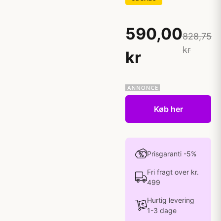
590,00
828,75
kr
kr
Køb her
Prisgaranti -5%
Fri fragt over kr.
499
Hurtig levering
1-3 dage