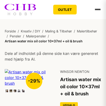
OUTLET
Forside
/
Kreativ / DIY
/
Maling & Tilbehør
/
Malertilbehør
/
Pensler
/
Malerpensler
/
Artisan water mix oil color 10x37ml + oil & brush
Dele af indholdet på denne side kan være genereret
med hjælp fra AI.
WINSOR NEWTON
Artisan water mix
-29%
oil color 10x37ml
+ oil & brush
UDSALG