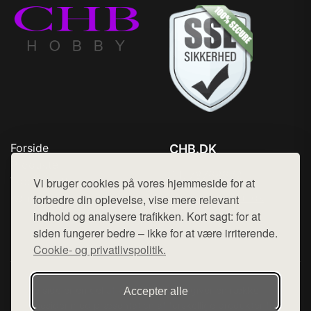
Forside
CHB.DK
Produkter
Tlf. 78768672
Top Rabatter
Vi bruger cookies på vores hjemmeside for at
Mail:
hej@want.dk
Kontakt
forbedre din oplevelse, vise mere relevant
indhold og analysere trafikken. Kort sagt: for at
Cookie- og privatlivspolitik
siden fungerer bedre – ikke for at være irriterende.
Cookie- og privatlivspolitik.
Denne side er en del af want.dk, der udgiver en række
Accepter alle
hjemmesider med præsentation af forskellige produkter fra