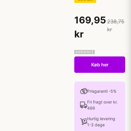
169,95
238,75
kr
kr
Køb her
Prisgaranti -5%
Fri fragt over kr.
499
Hurtig levering
1-3 dage