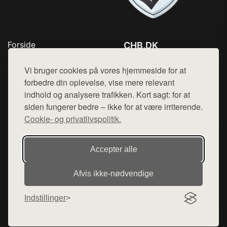
Forside
CHB.DK
Produkter
Tlf. 78768672
Top Rabatter
Vi bruger cookies på vores hjemmeside for at
Mail:
hej@want.dk
Kontakt
forbedre din oplevelse, vise mere relevant
indhold og analysere trafikken. Kort sagt: for at
Cookie- og privatlivspolitik
siden fungerer bedre – ikke for at være irriterende.
Cookie- og privatlivspolitik.
Denne side er en del af want.dk, der udgiver en række
Accepter alle
hjemmesider med præsentation af forskellige produkter fra
diverse webshops. Der sælges ikke varer fra denne side - vi
Afvis ikke‑nødvendige
henviser til de shops, som sælger varen. Vi har heller ikke
varerne på lager.
Indstillinger
© 2026 chb.dk. Alle rettigheder forbeholdes.