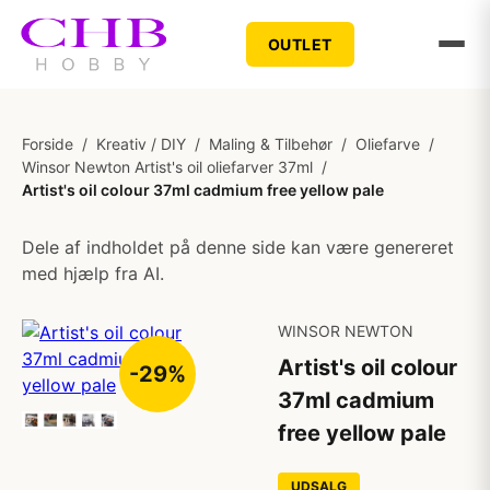
OUTLET
Forside
/
Kreativ / DIY
/
Maling & Tilbehør
/
Oliefarve
/
Winsor Newton Artist's oil oliefarver 37ml
/
Artist's oil colour 37ml cadmium free yellow pale
Dele af indholdet på denne side kan være genereret
med hjælp fra AI.
WINSOR NEWTON
Artist's oil colour
-29%
37ml cadmium
free yellow pale
UDSALG