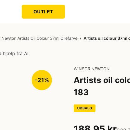
OUTLET
 Newton Artists Oil Colour 37ml Oliefarve
/
Artists oil colour 37ml
 hjælp fra AI.
WINSOR NEWTON
Artists oil co
-21%
183
UDSALG
188,95 kr