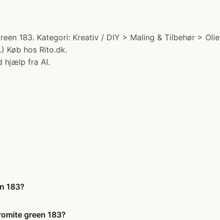
reen 183. Kategori: Kreativ / DIY > Maling & Tilbehør > Oli
.) Køb hos Rito.dk.
 hjælp fra AI.
en 183?
hromite green 183?