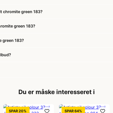
alt chromite green 183?
chromite green 183?
te green 183?
ilbud?
Du er måske interesseret i
SPAR 20%
SPAR 64%