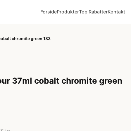
Forside
Produkter
Top Rabatter
Kontakt
 cobalt chromite green 183
lour 37ml cobalt chromite green