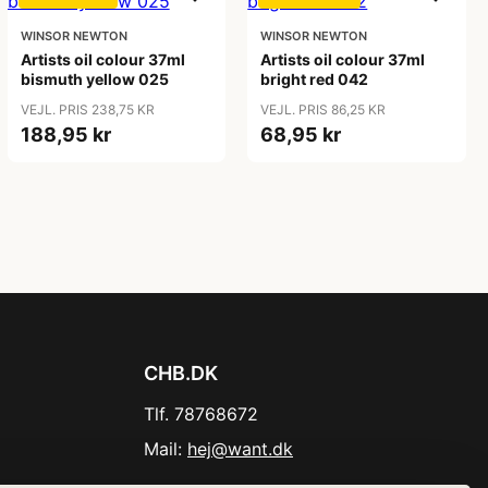
WINSOR NEWTON
WINSOR NEWTON
Artists oil colour 37ml
Artists oil colour 37ml
bismuth yellow 025
bright red 042
VEJL. PRIS 238,75 KR
VEJL. PRIS 86,25 KR
188,95 kr
68,95 kr
CHB.DK
Tlf. 78768672
Mail:
hej@want.dk