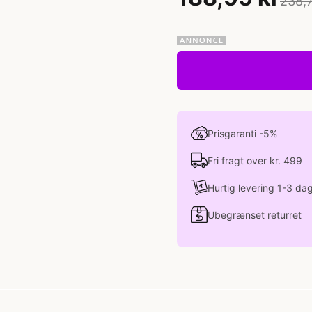
238,7
Prisgaranti -5%
Fri fragt over kr. 499
Hurtig levering 1-3 da
Ubegrænset returret