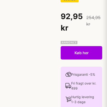
92,95
254,95
kr
kr
Køb her
Prisgaranti -5%
Fri fragt over kr.
499
Hurtig levering
1-3 dage