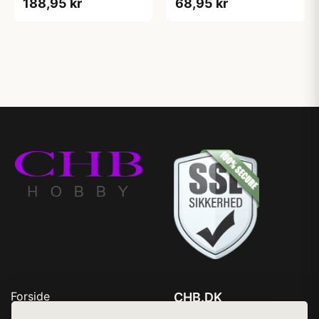
188,95 kr
68,95 kr
Forside
CHB.DK
Produkter