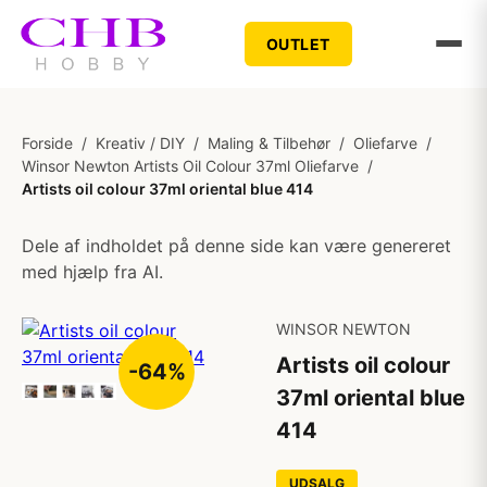
OUTLET
Forside
/
Kreativ / DIY
/
Maling & Tilbehør
/
Oliefarve
/
Winsor Newton Artists Oil Colour 37ml Oliefarve
/
Artists oil colour 37ml oriental blue 414
Dele af indholdet på denne side kan være genereret
med hjælp fra AI.
WINSOR NEWTON
Artists oil colour
-64%
37ml oriental blue
414
UDSALG