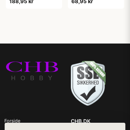
188,95 kr
68,95 kr
Forside
CHB.DK
Produkter