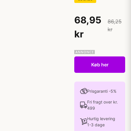
68,95
86,25
kr
kr
Køb her
Prisgaranti -5%
Fri fragt over kr.
499
Hurtig levering
1-3 dage