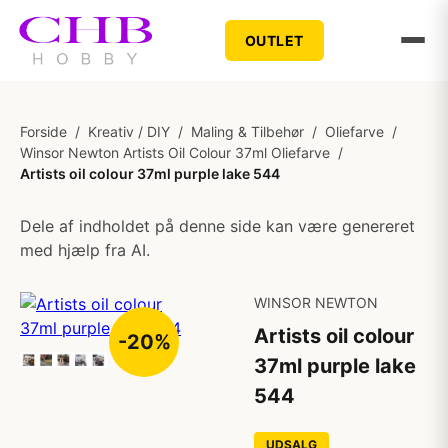
OUTLET
Forside
/
Kreativ / DIY
/
Maling & Tilbehør
/
Oliefarve
/
Winsor Newton Artists Oil Colour 37ml Oliefarve
/
Artists oil colour 37ml purple lake 544
Dele af indholdet på denne side kan være genereret
med hjælp fra AI.
WINSOR NEWTON
Artists oil colour
-20%
37ml purple lake
544
UDSALG