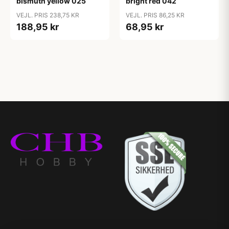
bismuth yellow 025
bright red 042
VEJL. PRIS 238,75 KR
VEJL. PRIS 86,25 KR
188,95 kr
68,95 kr