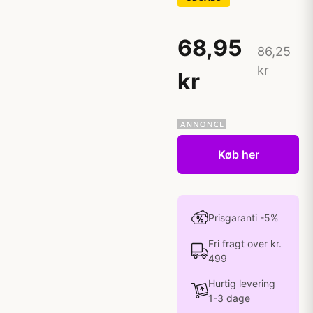
68,95
86,25
kr
kr
Køb her
Prisgaranti -5%
Fri fragt over kr.
499
Hurtig levering
1-3 dage