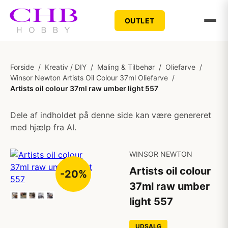
OUTLET
Forside
/
Kreativ / DIY
/
Maling & Tilbehør
/
Oliefarve
/
Winsor Newton Artists Oil Colour 37ml Oliefarve
/
Artists oil colour 37ml raw umber light 557
Dele af indholdet på denne side kan være genereret
med hjælp fra AI.
WINSOR NEWTON
Artists oil colour
-20%
37ml raw umber
light 557
UDSALG