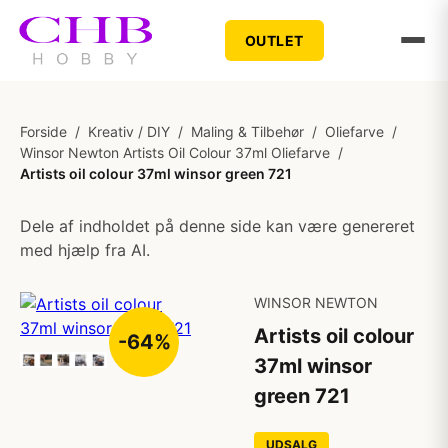
OUTLET
Forside
/
Kreativ / DIY
/
Maling & Tilbehør
/
Oliefarve
/
Winsor Newton Artists Oil Colour 37ml Oliefarve
/
Artists oil colour 37ml winsor green 721
Dele af indholdet på denne side kan være genereret
med hjælp fra AI.
WINSOR NEWTON
Artists oil colour
-64%
37ml winsor
green 721
UDSALG