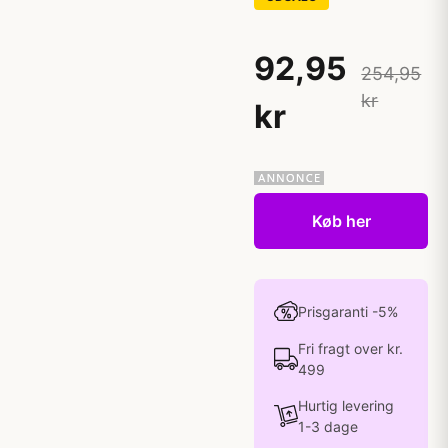
92,95
254,95
kr
kr
Køb her
Prisgaranti -5%
Fri fragt over kr.
499
Hurtig levering
1-3 dage