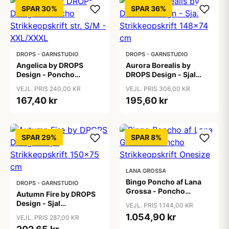
SPAR 30%
SPAR 36%
DROPS - GARNSTUDIO
DROPS - GARNSTUDIO
Angelica by DROPS
Aurora Borealis by
Design - Poncho
DROPS Design - Sjal
Strikkeopskrift str. S/M -
Strikkeopskrift 148x74
VEJL. PRIS 240,00 KR
VEJL. PRIS 306,00 KR
XXL/XXXL
cm
167,40 kr
195,60 kr
SPAR 29%
SPAR 8%
LANA GROSSA
Bingo Poncho af Lana
DROPS - GARNSTUDIO
Grossa - Poncho
Autumn Fire by DROPS
Strikkeopskrift Onesize
Design - Sjal
VEJL. PRIS 1.144,00 KR
Strikkeopskrift 150x75
1.054,90 kr
VEJL. PRIS 287,00 KR
cm