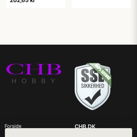
202,65 kr
Forside
CHB.DK
Produkter