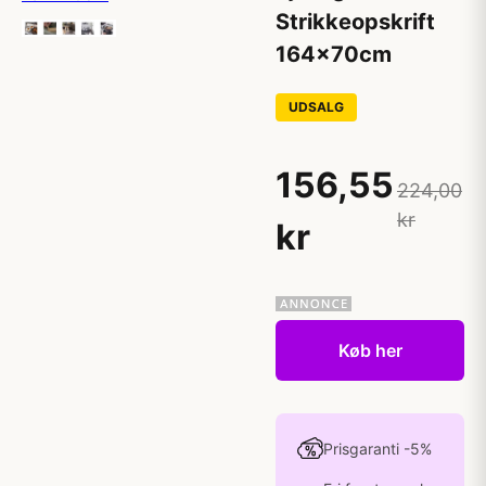
Strikkeopskrift
164x70cm
UDSALG
156,55
224,00
kr
kr
Køb her
Prisgaranti -5%