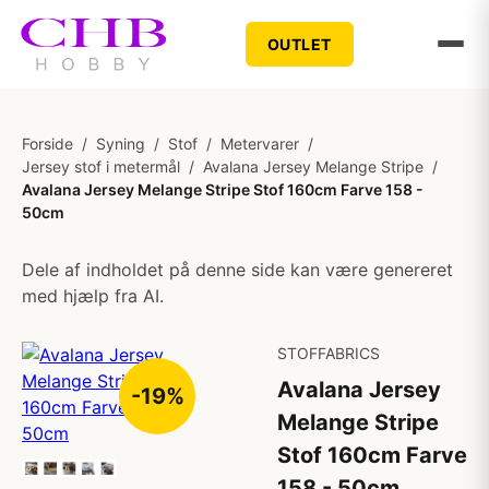
OUTLET
Forside
/
Syning
/
Stof
/
Metervarer
/
Jersey stof i metermål
/
Avalana Jersey Melange Stripe
/
Avalana Jersey Melange Stripe Stof 160cm Farve 158 -
50cm
Dele af indholdet på denne side kan være genereret
med hjælp fra AI.
STOFFABRICS
Avalana Jersey
-19%
Melange Stripe
Stof 160cm Farve
158 - 50cm