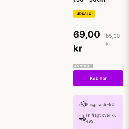
UDSALG
69,00
85,00
kr
kr
Køb her
Prisgaranti -5%
Fri fragt over kr.
499