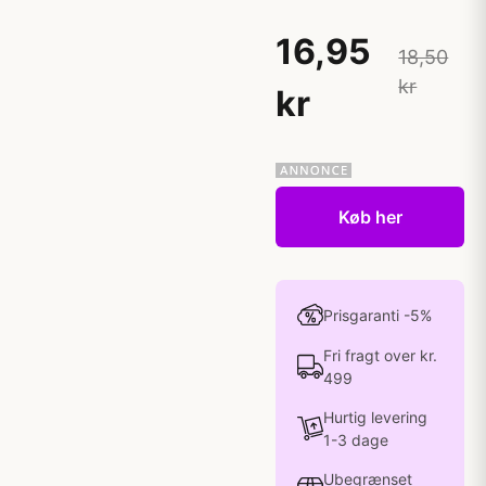
16,95
18,50
kr
kr
Køb her
Prisgaranti -5%
Fri fragt over kr.
499
Hurtig levering
1-3 dage
Ubegrænset