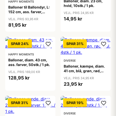
Balloner, diam. 23 cm,
HAPPY MOMENTS
hvid, 10stk./ 1 pk.
Balloner til Ballondyr, L:
152 cm, ass. farver,
VEJL. PRIS 24,95 KR
modellér, 100stk.
14,95 kr
VEJL. PRIS 93,95 KR
81,95 kr
SPAR 24%
SPAR 31%
HAPPY MOMENTS
Balloner, diam. 43 cm,
DIVERSE
ass. farver, 50stk./ 1 pk.
Balloner, kæmpe, diam.
41 cm, blå, grøn, rød,
VEJL. PRIS 169,00 KR
gul, 4stk./ 1 pk.
128,95 kr
VEJL. PRIS 34,95 KR
23,95 kr
SPAR 31%
SPAR 19%
DIVERSE