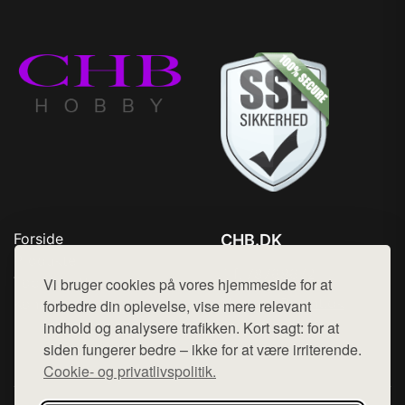
Forside
CHB.DK
Produkter
Tlf. 78768672
Top Rabatter
Vi bruger cookies på vores hjemmeside for at
Mail:
hej@want.dk
Kontakt
forbedre din oplevelse, vise mere relevant
indhold og analysere trafikken. Kort sagt: for at
Cookie- og privatlivspolitik
siden fungerer bedre – ikke for at være irriterende.
Cookie- og privatlivspolitik.