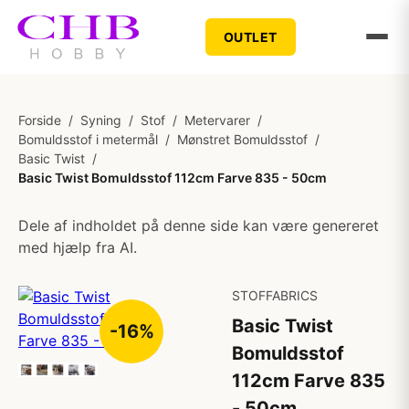
OUTLET
Forside
/
Syning
/
Stof
/
Metervarer
/
Bomuldsstof i metermål
/
Mønstret Bomuldsstof
/
Basic Twist
/
Basic Twist Bomuldsstof 112cm Farve 835 - 50cm
Dele af indholdet på denne side kan være genereret
med hjælp fra AI.
STOFFABRICS
Basic Twist
-16%
Bomuldsstof
112cm Farve 835
- 50cm