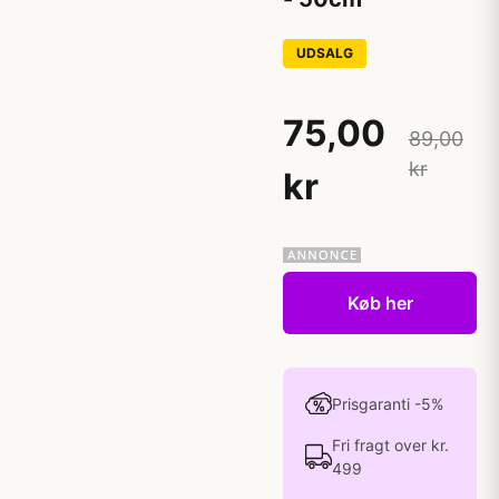
UDSALG
75,00
89,00
kr
kr
Køb her
Prisgaranti -5%
Fri fragt over kr.
499