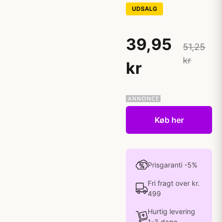
UDSALG
39,95
51,25
kr
kr
Køb her
Prisgaranti -5%
Fri fragt over kr.
499
Hurtig levering
1-3 dage