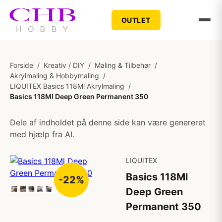
OUTLET
Forside
/
Kreativ / DIY
/
Maling & Tilbehør
/
Akrylmaling & Hobbymaling
/
LIQUITEX Basics 118Ml Akrylmaling
/
Basics 118Ml Deep Green Permanent 350
Dele af indholdet på denne side kan være genereret
med hjælp fra AI.
LIQUITEX
Basics 118Ml
-22%
Deep Green
Permanent 350